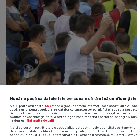
Nouă ne pasă ca datele tale personale să rămână confidențiale
Noi și partenerii noștri
589
stocăm și/sau accesăm informații pe dispozitivul dvs., pr
cookie unici pentru prelucrarea datelor cu caracter personal. Puteți accepta sau gest
făcând clic mai jos, respectiv vă puteți opune utilizării unui interes legitim în orice 
politica de confidențialitate. Aceste alegeri vor fi raportate partenerilor noștri și nu 
navigarea.
Mai multe detalii
Noi si partenerii nostri (retelele de socializare si agentiile de publicitate partenere, pr
de servicii de date analitice) prelucram date pentru a permite website-ului sa functio
continutul si anunturile publicitare afisate in functie de interesele si/sau profilul dvs., 