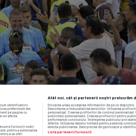
Atât noi, cât și partenerii noștri prelucrăm 
ecum identificatorii
Stocarea și/sau accesarea informațiilor de pe un dispozitiv
iona preferințele dvs.
Dezvoltarea și îmbunătățirea serviciilor. Utilizarea profiluri
moment pe pagina cu
personalizat. Crearea profilurilor de conținut personalizat. 
vă vor afecta
publicității personalizate. Crearea profilurilor pentru publ
performanței conținutului. Înțelegerea publicului prin statis
diferite. Utilizarea datelor limitate pentru a selecta conținut
ecum si furnizorii nostri
selecta publicitatea. Date precise de geolocație și identific
neze, pentru a personaliza
Listă parteneri (furnizori)
pentru a va oferi