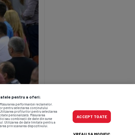
datele pentru a oferi:
. Măsurarea performanței reclamelor.
lor pentru selectarea conținutului
Utilizarea profilurilor pentru selectarea
icitate personalizată. Măsurarea
ACCEPT TOATE
tici sau combinații de date din surse
ul. Utilizarea de date limitate pentru a
area prin scanarea dispozitivului.
VREAU SA MODIFIC