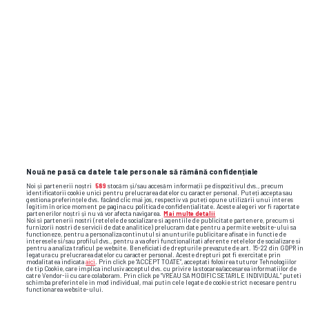
Nouă ne pasă ca datele tale personale să rămână confidențiale
Noi și partenerii noștri
589
stocăm și/sau accesăm informații pe dispozitivul dvs., precum
identificatorii cookie unici pentru prelucrarea datelor cu caracter personal. Puteți accepta sau
gestiona preferințele dvs. făcând clic mai jos, respectiv vă puteți opune utilizării unui interes
legitim în orice moment pe pagina cu politica de confidențialitate. Aceste alegeri vor fi raportate
partenerilor noștri și nu vă vor afecta navigarea.
Mai multe detalii
Noi si partenerii nostri (retelele de socializare si agentiile de publicitate partenere, precum si
furnizorii nostri de servicii de date analitice) prelucram date pentru a permite website-ului sa
functioneze, pentru a personaliza continutul si anunturile publicitare afisate in functie de
interesele si/sau profilul dvs., pentru a va oferi functionalitati aferente retelelor de socializare si
pentru a analiza traficul pe website. Beneficiati de drepturile prevazute de art. 15-22 din GDPR in
legatura cu prelucrarea datelor cu caracter personal. Aceste drepturi pot fi exercitate prin
modalitatea indicata
aici
. Prin click pe “ACCEPT TOATE”, acceptati folosirea tuturor Tehnologiilor
de tip Cookie, care implica inclusiv acceptul dvs. cu privire la stocarea/accesarea informatiilor de
catre Vendor-ii cu care colaboram. Prin click pe “VREAU SA MODIFIC SETARILE INDIVIDUAL” puteti
schimba preferintele in mod individual, mai putin cele legate de cookie strict necesare pentru
functionarea website-ului.