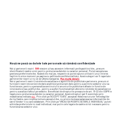
al lui Vlad Dragomir a fost oprit din cauza
ploilor » Imagini rare pe un stadion
Dinamo își schimbă din nou sigla!
Nouă ne pasă ca datele tale personale să rămână confidențiale
galerie foto
florin tănase
fcsb
denis drăguș
Noi și partenerii noștri
589
stocăm și/sau accesăm informații pe dispozitivul dvs., precum
identificatorii cookie unici pentru prelucrarea datelor cu caracter personal. Puteți accepta sau
gestiona preferințele dvs. făcând clic mai jos, respectiv vă puteți opune utilizării unui interes
legitim în orice moment pe pagina cu politica de confidențialitate. Aceste alegeri vor fi raportate
partenerilor noștri și nu vă vor afecta navigarea.
Mai multe detalii
Noi si partenerii nostri (retelele de socializare si agentiile de publicitate partenere, precum si
furnizorii nostri de servicii de date analitice) prelucram date pentru a permite website-ului sa
functioneze, pentru a personaliza continutul si anunturile publicitare afisate in functie de
interesele si/sau profilul dvs., pentru a va oferi functionalitati aferente retelelor de socializare si
pentru a analiza traficul pe website. Beneficiati de drepturile prevazute de art. 15-22 din GDPR in
legatura cu prelucrarea datelor cu caracter personal. Aceste drepturi pot fi exercitate prin
modalitatea indicata
aici
. Prin click pe “ACCEPT TOATE”, acceptati folosirea tuturor Tehnologiilor
de tip Cookie, care implica inclusiv acceptul dvs. cu privire la stocarea/accesarea informatiilor de
catre Vendor-ii cu care colaboram. Prin click pe “VREAU SA MODIFIC SETARILE INDIVIDUAL” puteti
schimba preferintele in mod individual, mai putin cele legate de cookie strict necesare pentru
functionarea website-ului.