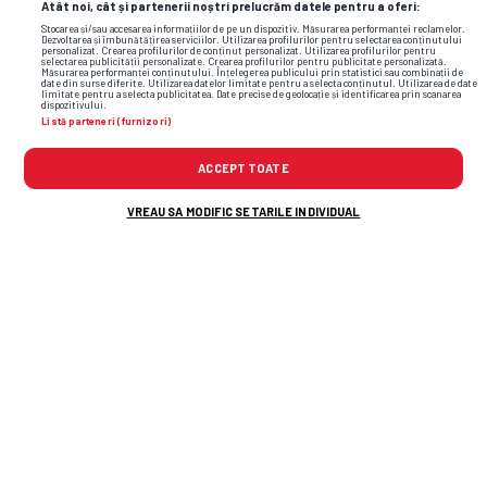
Atât noi, cât și partenerii noștri prelucrăm datele pentru a oferi:
Stocarea și/sau accesarea informațiilor de pe un dispozitiv. Măsurarea performanței reclamelor.
Dezvoltarea și îmbunătățirea serviciilor. Utilizarea profilurilor pentru selectarea conținutului
personalizat. Crearea profilurilor de conținut personalizat. Utilizarea profilurilor pentru
selectarea publicității personalizate. Crearea profilurilor pentru publicitate personalizată.
Măsurarea performanței conținutului. Înțelegerea publicului prin statistici sau combinații de
date din surse diferite. Utilizarea datelor limitate pentru a selecta conținutul. Utilizarea de date
limitate pentru a selecta publicitatea. Date precise de geolocație și identificarea prin scanarea
dispozitivului.
Listă parteneri (furnizori)
ACCEPT TOATE
VREAU SA MODIFIC SETARILE INDIVIDUAL
TOP ȘTIRI
ȘTIRI SPORT