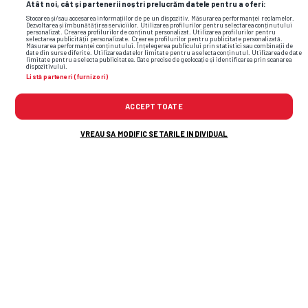
„Ibiza și
Atât noi, cât și partenerii noștri prelucrăm datele pentru a oferi:
LIBERTATEA
Stocarea și/sau accesarea informațiilor de pe un dispozitiv. Măsurarea performanței reclamelor.
Dezvoltarea și îmbunătățirea serviciilor. Utilizarea profilurilor pentru selectarea conținutului
GSP.RO
personalizat. Crearea profilurilor de conținut personalizat. Utilizarea profilurilor pentru
selectarea publicității personalizate. Crearea profilurilor pentru publicitate personalizată.
Măsurarea performanței conținutului. Înțelegerea publicului prin statistici sau combinații de
date din surse diferite. Utilizarea datelor limitate pentru a selecta conținutul. Utilizarea de date
limitate pentru a selecta publicitatea. Date precise de geolocație și identificarea prin scanarea
dispozitivului.
Listă parteneri (furnizori)
ACCEPT TOATE
VREAU SA MODIFIC SETARILE INDIVIDUAL