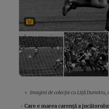
Imagini de colecție cu Liță Dumitru,
- Care e marea carență a jucătorul