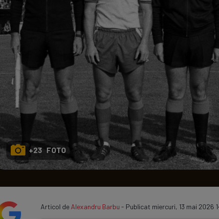
Seri
Echipe
Program TV
+23 FOTO
Articol de
Alexandru Barbu
- Publicat miercuri, 13 mai 2026 1