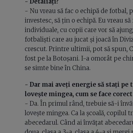
- Detaliați?
- Nu vreau să fac o echipă de fotbal, 
investesc, să țin o echipă. Eu vreau s
individuale, cu copii care vor să ajung
fotbaliști care au jucat și joacă în Div
crescut. Printre ultimii, pot să spun,
fost pe la Botoșani. I-a omorât pe chi
se simte bine în China.
- Dar mai aveți energie să stați pe t
lovește mingea, cum se face corect
- Da. În primul rând, trebuie să-i în
lovește mingea. Ca la școală, copilul 
abecedarul. Când ai învățat abecedarul
doua, clasa a 3-a, clasa a 4-a și merg