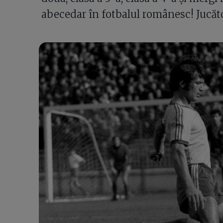
abecedar în fotbalul românesc! Jucăto