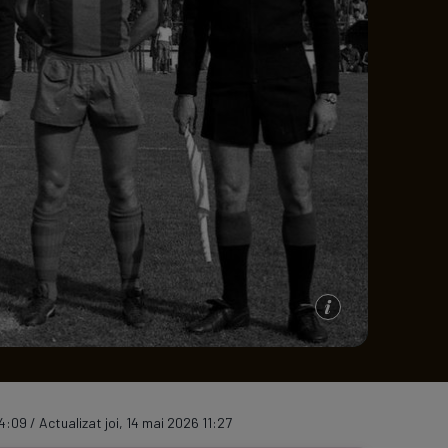
e A
Meciuri
Clasament
4:09 / Actualizat joi, 14 mai 2026 11:27