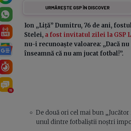
URMĂREȘTE GSP ÎN DISCOVER
Ion „Liță” Dumitru, 76 de ani, fostu
Stelei,
a fost invitatul zilei la GSP 
nu-i recunoaște valoarea: „Dacă nu 
înseamnă că nu am jucat fotbal!”.
15
De două ori cel mai bun „Jucător 
unul dintre fotbaliștii noștri impo