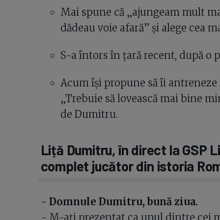
Mai spune că „ajungeam mult ma
dădeau voie afară” și alege cea 
S-a întors în țară recent, după o 
Acum își propune să îi antreneze i
„Trebuie să lovească mai bine min
de Dumitru.
Liță Dumitru, în direct la GSP L
complet jucător din istoria Ro
- Domnule Dumitru, bună ziua.
- M-ați prezentat ca unul dintre cei ma