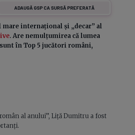
ADAUGĂ GSP CA SURSĂ PREFERATĂ
l mare internațional și „decar” al
Live
. Are nemulțumirea că lumea
sunt în Top 5 jucători români,
român al anului”, Liță Dumitru a fost
rtanți.