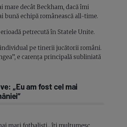
i mare decât Beckham, dacă îmi
mai bună echipă românească all-time.
perioadă petrecută în Statele Unite.
ndividual pe tinerii jucătorii români.
gea”, e carența principală subliniată
ive: „Eu am fost cel mai
mâniei”
i mari fotbaliști... îți mulțumesc