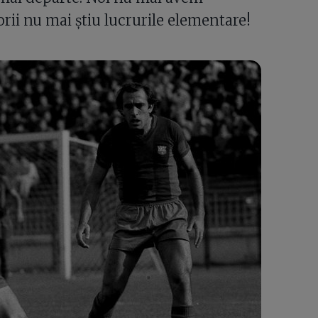
rii nu mai știu lucrurile elementare!