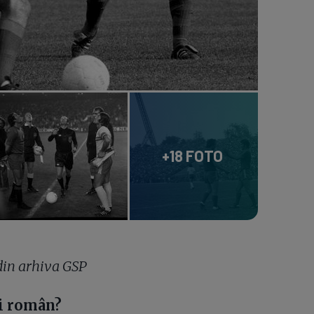
+18 FOTO
 din arhiva GSP
ui român?