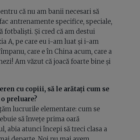
pentru că nu am banii necesari să
ă fac antrenamente specifice, speciale,
ă fotbaliști. Și cred că am destui
izia A, pe care eu i-am luat și i-am
 Cîmpanu, care e în China acum, care a
nezi! Am văzut că joacă foarte bine și
eren cu copiii, să le arătați cum se
 o preluare?
vățăm lucrurile elementare: cum se
trebuie să învețe prima oară
, abia atunci începi să treci clasa a
i mai departe. Noi nu mai avem