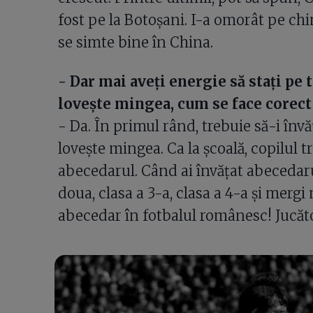
fost pe la Botoșani. I-a omorât pe chi
se simte bine în China.
- Dar mai aveți energie să stați pe t
lovește mingea, cum se face corect
- Da. În primul rând, trebuie să-i în
lovește mingea. Ca la școală, copilul 
abecedarul. Când ai învățat abecedarul
doua, clasa a 3-a, clasa a 4-a și merg
abecedar în fotbalul românesc! Jucăto