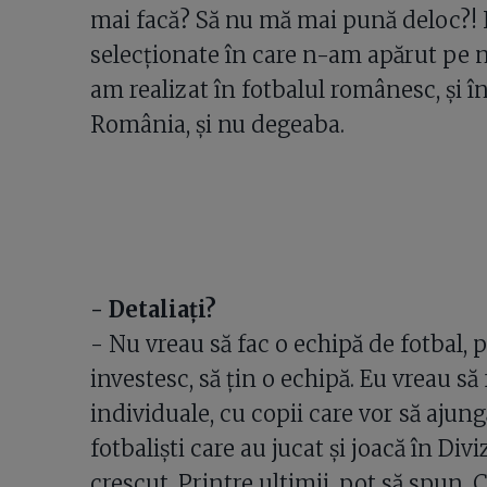
mai facă? Să nu mă mai pună deloc?! 
selecționate în care n-am apărut pe n
am realizat în fotbalul românesc, și î
România, și nu degeaba.
- Detaliați?
- Nu vreau să fac o echipă de fotbal, 
investesc, să țin o echipă. Eu vreau s
individuale, cu copii care vor să ajung
fotbaliști care au jucat și joacă în Div
crescut. Printre ultimii, pot să spun,