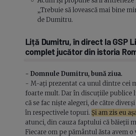
Acum își propune să îi antreneze i
„Trebuie să lovească mai bine min
de Dumitru.
Liță Dumitru, în direct la GSP L
complet jucător din istoria Ro
- Domnule Dumitru, bună ziua.
- M-ați prezentat ca unul dintre cei ma
foarte mult. Dar în discuțiile publice 
că se fac niște alegeri, de către diver
în respectivele topuri.
Și am zis eu așa
atunci, din cauza faptului că băieții m
Fiecare om pe pământul ăsta avem o v