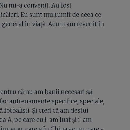
Nu mi-a convenit. Au fost
icăieri. Eu sunt mulțumit de ceea ce
n general în viață. Acum am revenit în
pentru că nu am banii necesari să
ă fac antrenamente specifice, speciale,
ă fotbaliști. Și cred că am destui
izia A, pe care eu i-am luat și i-am
 Cîmpanu, care e în China acum, care a