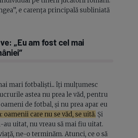
ndividual pe tinerii jucătorii români.
gea”, e carența principală subliniată
ive: „Eu am fost cel mai
mâniei”
i mari fotbaliști... îți mulțumesc
lucrurile astea nu prea le văd, pentru
și oameni de fotbal, și nu prea apar eu
: oamenii care nu se văd, se uită.
Și
-au uitat, nu vreau să mai fiu uitat.
iață, ne-o terminăm. Atunci, ce o să