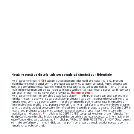
Nouă ne pasă ca datele tale personale să rămână confidențiale
Noi și partenerii noștri
589
stocăm și/sau accesăm informații pe dispozitivul dvs., precum
identificatorii cookie unici pentru prelucrarea datelor cu caracter personal. Puteți accepta sau
gestiona preferințele dvs. făcând clic mai jos, respectiv vă puteți opune utilizării unui interes
legitim în orice moment pe pagina cu politica de confidențialitate. Aceste alegeri vor fi raportate
partenerilor noștri și nu vă vor afecta navigarea.
Mai multe detalii
Noi si partenerii nostri (retelele de socializare si agentiile de publicitate partenere, precum si
furnizorii nostri de servicii de date analitice) prelucram date pentru a permite website-ului sa
functioneze, pentru a personaliza continutul si anunturile publicitare afisate in functie de
interesele si/sau profilul dvs., pentru a va oferi functionalitati aferente retelelor de socializare si
pentru a analiza traficul pe website. Beneficiati de drepturile prevazute de art. 15-22 din GDPR in
legatura cu prelucrarea datelor cu caracter personal. Aceste drepturi pot fi exercitate prin
modalitatea indicata
aici
. Prin click pe “ACCEPT TOATE”, acceptati folosirea tuturor Tehnologiilor
de tip Cookie, care implica inclusiv acceptul dvs. cu privire la stocarea/accesarea informatiilor de
catre Vendor-ii cu care colaboram. Prin click pe “VREAU SA MODIFIC SETARILE INDIVIDUAL” puteti
schimba preferintele in mod individual, mai putin cele legate de cookie strict necesare pentru
functionarea website-ului.