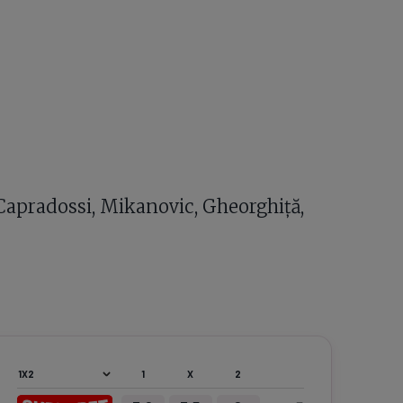
a, Capradossi, Mikanovic, Gheorghiță,
1
X
2