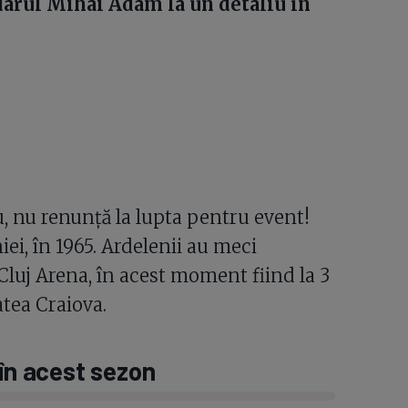
darul Mihai Adam la un detaliu în
u, nu renunță la lupta pentru event!
iei, în 1965. Ardelenii au meci
 Cluj Arena, în acest moment fiind la 3
atea Craiova.
 în acest sezon