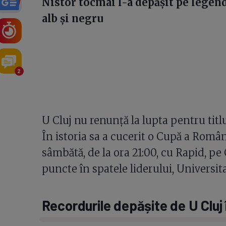
Nistor tocmai l-a depășit pe legen
alb și negru
2
U Cluj nu renunță la lupta pentru titl
În istoria sa a cucerit o Cupă a Român
sâmbătă, de la ora 21:00, cu Rapid, pe
puncte în spatele liderului, Universit
Recordurile depășite de U Cluj