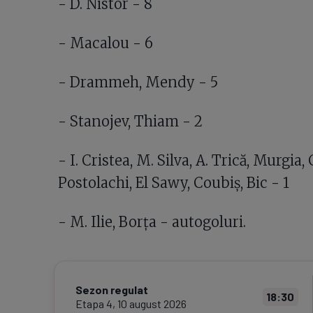
- D. Nistor - 8
- Macalou - 6
- Drammeh, Mendy - 5
- Stanojev, Thiam - 2
- I. Cristea, M. Silva, A. Trică, Murgi
Postolachi, El Sawy, Coubiș, Bic - 1
- M. Ilie, Borța - autogoluri.
Sezon regulat
18:30
Etapa
4
,
10 august 2026