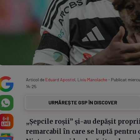
Articol de
Eduard Apostol
,
Liviu Manolache
- Publicat miercu
14:25
URMĂREȘTE GSP ÎN DISCOVER
„Șepcile roșii” și-au depășit propri
remarcabil în care se luptă pentru