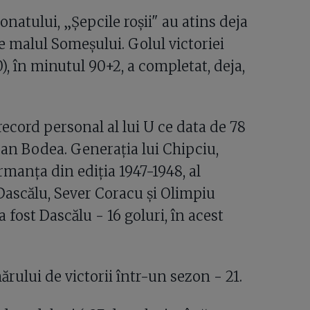
onatului, „Șepcile roșii" au atins deja
e malul Someșului. Golul victoriei
, în minutul 90+2, a completat, deja,
record personal al lui U ce data de 78
Dan Bodea. Generația lui Chipciu,
rmanța din ediția 1947-1948, al
Dascălu, Sever Coracu și Olimpiu
 fost Dascălu - 16 goluri, în acest
rului de victorii într-un sezon - 21.