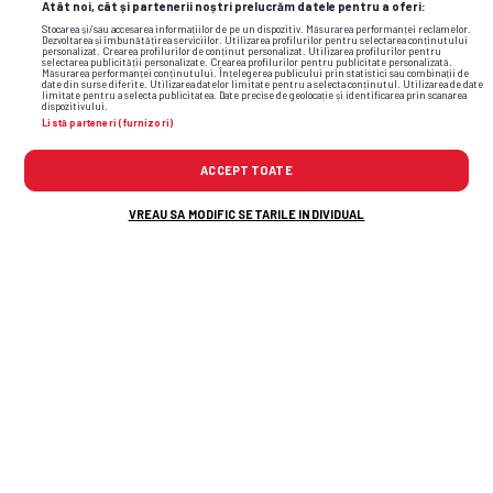
Atât noi, cât și partenerii noștri prelucrăm datele pentru a oferi:
Stocarea și/sau accesarea informațiilor de pe un dispozitiv. Măsurarea performanței reclamelor.
Dezvoltarea și îmbunătățirea serviciilor. Utilizarea profilurilor pentru selectarea conținutului
personalizat. Crearea profilurilor de conținut personalizat. Utilizarea profilurilor pentru
selectarea publicității personalizate. Crearea profilurilor pentru publicitate personalizată.
Măsurarea performanței conținutului. Înțelegerea publicului prin statistici sau combinații de
date din surse diferite. Utilizarea datelor limitate pentru a selecta conținutul. Utilizarea de date
limitate pentru a selecta publicitatea. Date precise de geolocație și identificarea prin scanarea
dispozitivului.
Listă parteneri (furnizori)
ACCEPT TOATE
VREAU SA MODIFIC SETARILE INDIVIDUAL
TOP ȘTIRI
ȘTIRI SPORT