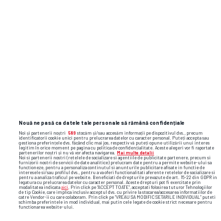
Nouă ne pasă ca datele tale personale să rămână confidențiale
Noi și partenerii noștri
589
stocăm și/sau accesăm informații pe dispozitivul dvs., precum
identificatorii cookie unici pentru prelucrarea datelor cu caracter personal. Puteți accepta sau
gestiona preferințele dvs. făcând clic mai jos, respectiv vă puteți opune utilizării unui interes
legitim în orice moment pe pagina cu politica de confidențialitate. Aceste alegeri vor fi raportate
partenerilor noștri și nu vă vor afecta navigarea.
Mai multe detalii
Noi si partenerii nostri (retelele de socializare si agentiile de publicitate partenere, precum si
furnizorii nostri de servicii de date analitice) prelucram date pentru a permite website-ului sa
functioneze, pentru a personaliza continutul si anunturile publicitare afisate in functie de
interesele si/sau profilul dvs., pentru a va oferi functionalitati aferente retelelor de socializare si
pentru a analiza traficul pe website. Beneficiati de drepturile prevazute de art. 15-22 din GDPR in
legatura cu prelucrarea datelor cu caracter personal. Aceste drepturi pot fi exercitate prin
modalitatea indicata
aici
. Prin click pe “ACCEPT TOATE”, acceptati folosirea tuturor Tehnologiilor
de tip Cookie, care implica inclusiv acceptul dvs. cu privire la stocarea/accesarea informatiilor de
catre Vendor-ii cu care colaboram. Prin click pe “VREAU SA MODIFIC SETARILE INDIVIDUAL” puteti
TOP ȘTIRI
ȘTIRI SPORT
schimba preferintele in mod individual, mai putin cele legate de cookie strict necesare pentru
functionarea website-ului.