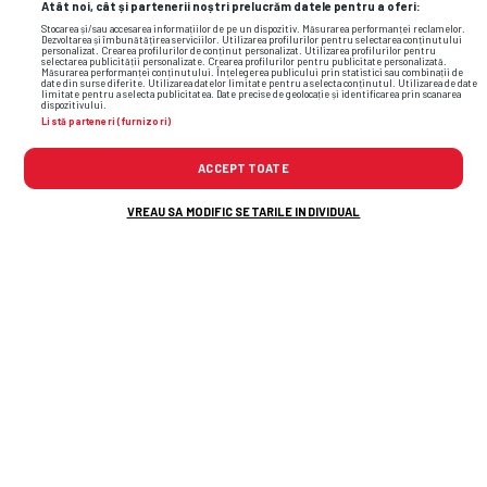
Atât noi, cât și partenerii noștri prelucrăm datele pentru a oferi:
Stocarea și/sau accesarea informațiilor de pe un dispozitiv. Măsurarea performanței reclamelor.
Dezvoltarea și îmbunătățirea serviciilor. Utilizarea profilurilor pentru selectarea conținutului
personalizat. Crearea profilurilor de conținut personalizat. Utilizarea profilurilor pentru
selectarea publicității personalizate. Crearea profilurilor pentru publicitate personalizată.
Măsurarea performanței conținutului. Înțelegerea publicului prin statistici sau combinații de
date din surse diferite. Utilizarea datelor limitate pentru a selecta conținutul. Utilizarea de date
limitate pentru a selecta publicitatea. Date precise de geolocație și identificarea prin scanarea
dispozitivului.
Listă parteneri (furnizori)
ACCEPT TOATE
VREAU SA MODIFIC SETARILE INDIVIDUAL
Dan Petrescu, prima reacție după ce a auzit
despre interesul lui Becali: „Sunt bucuros să
aud, normal!”
Trei titulari, la un pas să plece de la
CFR Cluj » Ardelenii sunt forțați
să-i