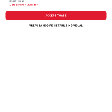
dispozitivului.
Listă parteneri (furnizori)
ACCEPT TOATE
VREAU SA MODIFIC SETARILE INDIVIDUAL
Alte știri din fotbal