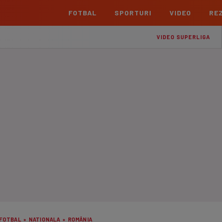
FOTBAL
SPORTURI
VIDEO
REZ
România
Interna
VIDEO SUPERLIGA
Superliga
Cham
Echipe
Meciuri
Clasament
Echipe
Liga 2
Euro
Echipe
Meciuri
Clasament
Echipe
Cupa României Betano
Con
Echipe
Meciuri
Echi
La L
TOATE ȘTIRILE
Echipe
Prem
Echipe
Bund
Echipe
FOTBAL
»
NATIONALA
»
ROMÂNIA