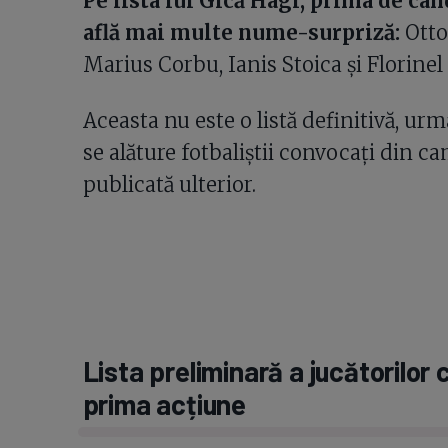
Pe lista lui Gică Hagi, prima de câ
află mai multe nume-surpriză:
Otto 
Marius Corbu, Ianis Stoica și Florine
Aceasta nu este o listă definitivă, urm
se alăture fotbaliștii convocați din ca
publicată ulterior.
Lista preliminară a jucătorilor
prima acțiune