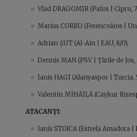
Vlad DRAGOMIR (Pafos | Cipru, 7
Marius CORBU (Ferencváros | Ung
Adrian ȘUT (Al-Ain | EAU, 8/0),
Dennis MAN (PSV | Țările de Jos, 
Ianis HAGI (Alanyaspor | Turcia, 
Valentin MIHĂILĂ (Caykur Rizespo
ATACANȚI:
Ianis STOICA (Estrela Amadora | P