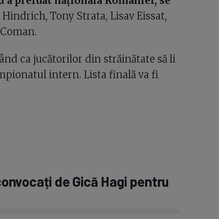
nd a preluat naționala României, se
Hindrich, Tony Strata, Lisav Eissat,
l Coman.
ând ca jucătorilor din străinătate să li
mpionatul intern. Lista finală va fi
 convocați de Gică Hagi pentru