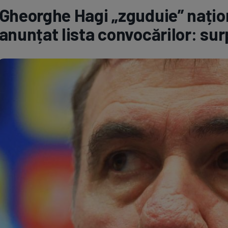
Gheorghe Hagi „zguduie” națio
Seri
Echipe
anunțat lista convocărilor: su
Program TV