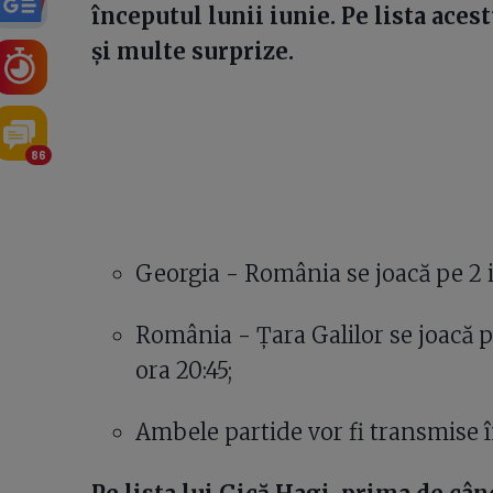
începutul lunii iunie. Pe lista aces
și multe surprize.
86
Georgia - România se joacă pe 2 iun
România - Țara Galilor se joacă pe
ora 20:45;
Ambele partide vor fi transmise 