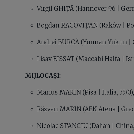
Virgil GHIȚĂ (Hannover 96 | Germ
Bogdan RACOVIȚAN (Raków | Polo
Andrei BURCĂ (Yunnan Yukun | Ch
Lisav EISSAT (Maccabi Haifa | Isra
MIJLOCAȘI:
Marius MARIN (Pisa | Italia, 35/0)
Răzvan MARIN (AEK Atena | Grecia
Nicolae STANCIU (Dalian | China,