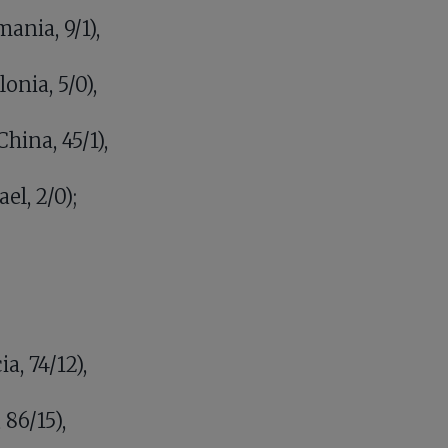
ania, 9/1),
nia, 5/0),
ina, 45/1),
el, 2/0);
,
, 74/12),
 86/15),