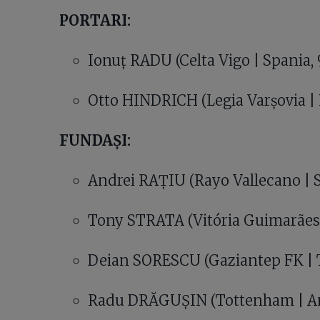
PORTARI:
Ionuț RADU (Celta Vigo | Spania, 
Otto HINDRICH (Legia Varșovia | P
FUNDAȘI:
Andrei RAȚIU (Rayo Vallecano | Sp
Tony STRATA (Vitória Guimarães |
Deian SORESCU (Gaziantep FK | Tu
Radu DRĂGUȘIN (Tottenham | Ang