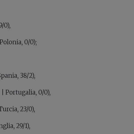
9/0),
olonia, 0/0);
ania, 38/2),
 Portugalia, 0/0),
rcia, 23/0),
lia, 29/1),