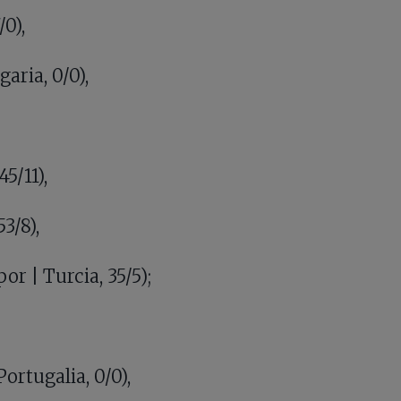
/0),
aria, 0/0),
45/11),
53/8),
r | Turcia, 35/5);
ortugalia, 0/0),