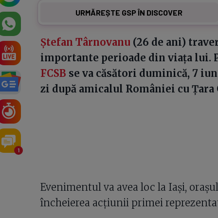
URMĂREȘTE GSP ÎN DISCOVER
Ștefan Târnovanu
(26 de ani) trave
importante perioade din viața lui. P
FCSB
se va căsători duminică, 7 iun
zi după amicalul României cu Țara 
1
Evenimentul va avea loc la Iași, orașul
încheierea acțiunii primei reprezentat