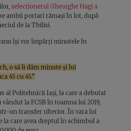
ilor,
selecționerul Gheorghe Hagi a
e ambii portari rămași în lot, după
ciul de la Tbilisi.
anu își vor împărți minutele în
, o să îi dăm minute și lui
ca 45 cu 45.”
l Politehnicii Iași, la care a debutat
au vândut la FCSB în toamna lui 2019,
r-un transfer ulterior. În vara lui
e la care avea dreptul în schimbul a
80.000 de euro.