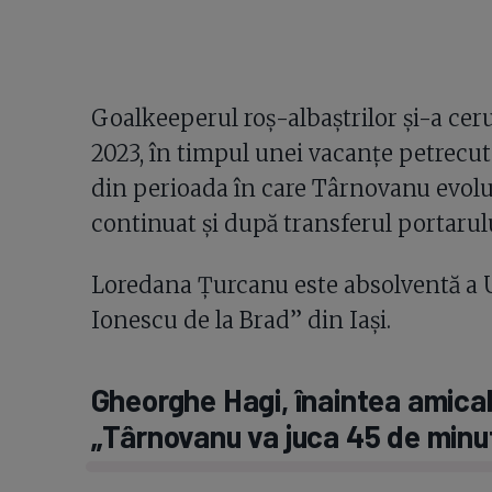
Goalkeeperul roș-albaștrilor și-a ceru
2023, în timpul unei vacanțe petrecut
din perioada în care Târnovanu evolua l
continuat și după transferul portarului
Loredana Țurcanu este absolventă a Uni
Ionescu de la Brad” din Iași.
Gheorghe Hagi, înaintea amicalu
„Târnovanu va juca 45 de minu