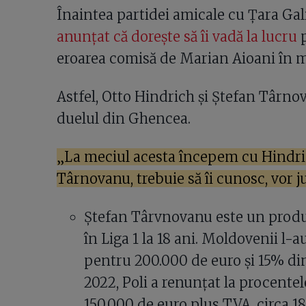
Înaintea partidei amicale cu Țara Gal
anunțat că dorește să îi vadă la lucru
p
eroarea comisă de Marian Aioani în me
Astfel, Otto Hindrich și Ștefan Târnov
duelul din Ghencea.
„La meciul acesta începem cu Hindrich
Târnovanu, trebuie să îi cunosc, vor ju
Ștefan Târvnovanu este un produs a
în Liga 1 la 18 ani. Moldovenii l-
pentru 200.000 de euro și 15% dint
2022, Poli a renunțat la procentel
150.000 de euro plus TVA, circa 1