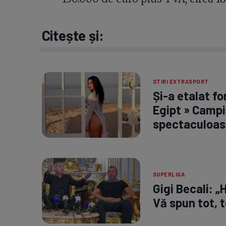
Citește și:
STIRI EXTRASPORT
Și-a etalat fo
Egipt » Campi
spectaculoas
SUPERLIGA
Gigi Becali: „
Vă spun tot, t