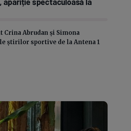
apariție spectaculoasă la
at Crina Abrudan și Simona
e știrilor sportive de la Antena 1