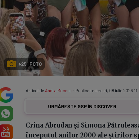
+25 FOTO
Articol de
Andra Mocanu
- Publicat miercuri, 08 iulie 2026 11
URMĂREȘTE GSP ÎN DISCOVER
Crina Abrudan și Simona Pătruleasa
începutul anilor 2000 ale știrilor s