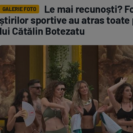
Le mai recunoști? Fo
GALERIE FOTO
Seri
Echipe
știrilor sportive au atras toate
lui Cătălin Botezatu
Program TV