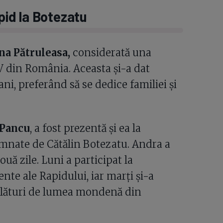
apid la Botezatu
a Pătruleasa,
considerată una
V din România. Aceasta și-a dat
ni, preferând să se dedice familiei și
 Pancu
, a fost prezentă și ea la
emnate de Cătălin Botezatu. Andra a
ă zile. Luni a participat la
nte ale Rapidului, iar marți și-a
 alături de lumea mondenă din