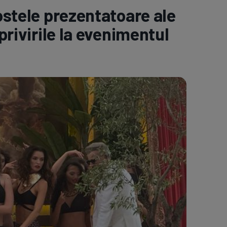
stele prezentatoare ale
e A
Meciuri
Clasament
 privirile la evenimentul