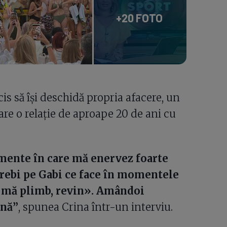
+20 FOTO
cis să își deschidă propria afacere, un
are o relație de aproape 20 de ani cu
mente în care mă enervez foarte
ntrebi pe Gabi ce face în momentele
să mă plimb, revin». Amândoi
ună”
, spunea Crina într-un interviu.