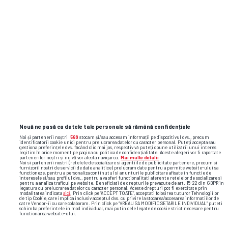
GSP.RO
Nouă ne pasă ca datele tale personale să rămână confidențiale
Noi și partenerii noștri
589
stocăm și/sau accesăm informații pe dispozitivul dvs., precum
identificatorii cookie unici pentru prelucrarea datelor cu caracter personal. Puteți accepta sau
gestiona preferințele dvs. făcând clic mai jos, respectiv vă puteți opune utilizării unui interes
legitim în orice moment pe pagina cu politica de confidențialitate. Aceste alegeri vor fi raportate
partenerilor noștri și nu vă vor afecta navigarea.
Mai multe detalii
Noi si partenerii nostri (retelele de socializare si agentiile de publicitate partenere, precum si
furnizorii nostri de servicii de date analitice) prelucram date pentru a permite website-ului sa
functioneze, pentru a personaliza continutul si anunturile publicitare afisate in functie de
interesele si/sau profilul dvs., pentru a va oferi functionalitati aferente retelelor de socializare si
pentru a analiza traficul pe website. Beneficiati de drepturile prevazute de art. 15-22 din GDPR in
legatura cu prelucrarea datelor cu caracter personal. Aceste drepturi pot fi exercitate prin
modalitatea indicata
aici
. Prin click pe “ACCEPT TOATE”, acceptati folosirea tuturor Tehnologiilor
de tip Cookie, care implica inclusiv acceptul dvs. cu privire la stocarea/accesarea informatiilor de
catre Vendor-ii cu care colaboram. Prin click pe “VREAU SA MODIFIC SETARILE INDIVIDUAL” puteti
schimba preferintele in mod individual, mai putin cele legate de cookie strict necesare pentru
functionarea website-ului.