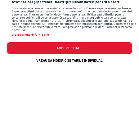
Atât noi, cât și partenerii noștri prelucrăm datele pentru a oferi:
Stocarea și/sau accesarea informațiilor de pe un dispozitiv. Măsurarea performanței reclamelor.
Dezvoltarea și îmbunătățirea serviciilor. Utilizarea profilurilor pentru selectarea conținutului
personalizat. Crearea profilurilor de conținut personalizat. Utilizarea profilurilor pentru
selectarea publicității personalizate. Crearea profilurilor pentru publicitate personalizată.
Măsurarea performanței conținutului. Înțelegerea publicului prin statistici sau combinații de
date din surse diferite. Utilizarea datelor limitate pentru a selecta conținutul. Utilizarea de date
limitate pentru a selecta publicitatea. Date precise de geolocație și identificarea prin scanarea
dispozitivului.
Listă parteneri (furnizori)
galerie foto
dacian varga
maria constantin
ACCEPT TOATE
VREAU SA MODIFIC SETARILE INDIVIDUAL