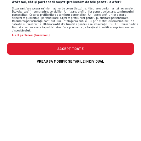
Atât noi, cât și partenerii noștri prelucrăm datele pentru a oferi:
Stocarea și/sau accesarea informațiilor de pe un dispozitiv. Măsurarea performanței reclamelor.
Dezvoltarea și îmbunătățirea serviciilor. Utilizarea profilurilor pentru selectarea conținutului
china
profesor
coronavirus
coronavirus sua
personalizat. Crearea profilurilor de conținut personalizat. Utilizarea profilurilor pentru
selectarea publicității personalizate. Crearea profilurilor pentru publicitate personalizată.
Măsurarea performanței conținutului. Înțelegerea publicului prin statistici sau combinații de
date din surse diferite. Utilizarea datelor limitate pentru a selecta conținutul. Utilizarea de date
limitate pentru a selecta publicitatea. Date precise de geolocație și identificarea prin scanarea
dispozitivului.
Listă parteneri (furnizori)
ACCEPT TOATE
VREAU SA MODIFIC SETARILE INDIVIDUAL