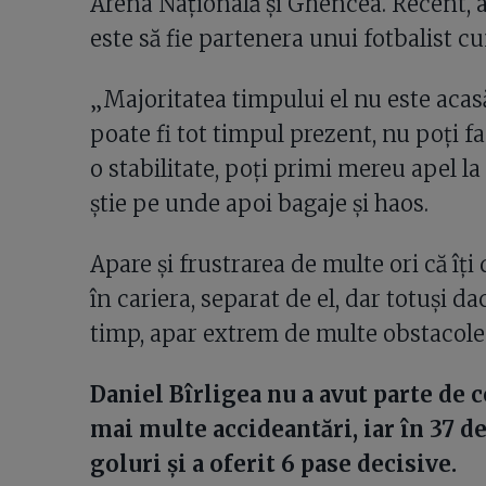
Arena Națională și Ghencea. Recent, 
este să fie partenera unui fotbalist c
„Majoritatea timpului el nu este acas
poate fi tot timpul prezent, nu poți fa
o stabilitate, poți primi mereu apel l
știe pe unde apoi bagaje și haos.
Apare și frustrarea de multe ori că îți 
în cariera, separat de el, dar totuși dacă 
timp, apar extrem de multe obstacole
Daniel Bîrligea nu a avut parte de c
mai multe accideantări, iar în 37 de
goluri și a oferit 6 pase decisive.