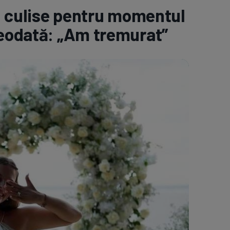
în culise pentru momentul
e A
Meciuri
Clasament
reodată: „Am tremurat”