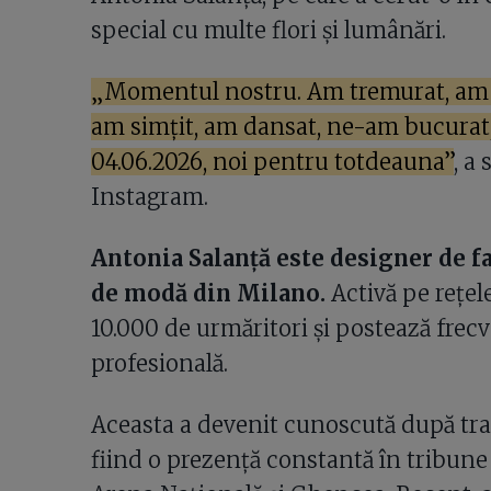
special cu multe flori și lumânări.
„Momentul nostru. Am tremurat, am p
am simțit, am dansat, ne-am bucurat, 
04.06.2026, noi pentru totdeauna”
, a
Instagram.
Antonia Salanță este designer de fa
de modă din Milano.
Activă pe rețel
10.000 de urmăritori și postează frecv
profesională.
Aceasta a devenit cunoscută după trans
fiind o prezență constantă în tribune 