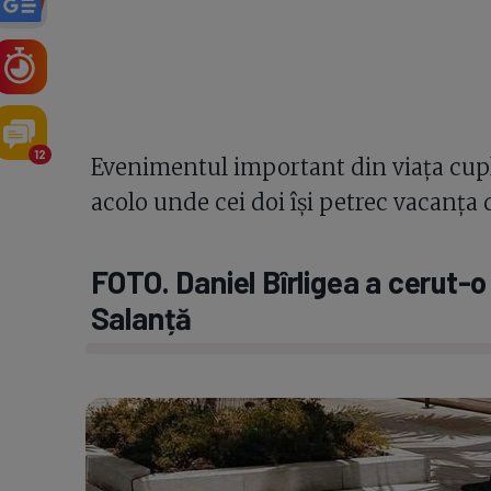
12
Evenimentul important din viața cuplu
acolo unde cei doi își petrec vacanța 
FOTO. Daniel Bîrligea a cerut-o
Salanță