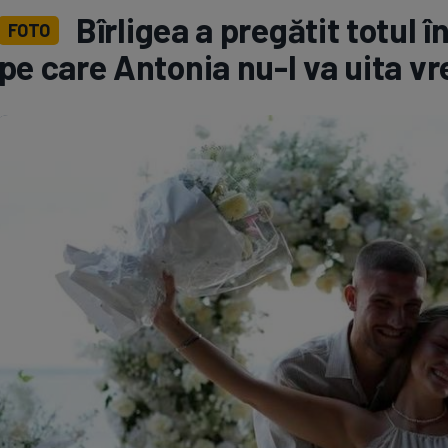
Bîrligea a pregătit totul 
FOTO
Seri
Echipe
pe care Antonia nu-l va uita v
Program TV