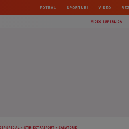
FOTBAL
SPORTURI
VIDEO
REZ
România
Interna
VIDEO SUPERLIGA
Superliga
Cham
Echipe
Meciuri
Clasament
Echipe
Liga 2
Euro
Echipe
Meciuri
Clasament
Echipe
Cupa României Betano
Con
Echipe
Meciuri
Echi
La L
TOATE ȘTIRILE
Echipe
Prem
Echipe
Bund
Echipe
GSP SPECIAL
»
STIRI EXTRASPORT
»
CĂSĂTORIE