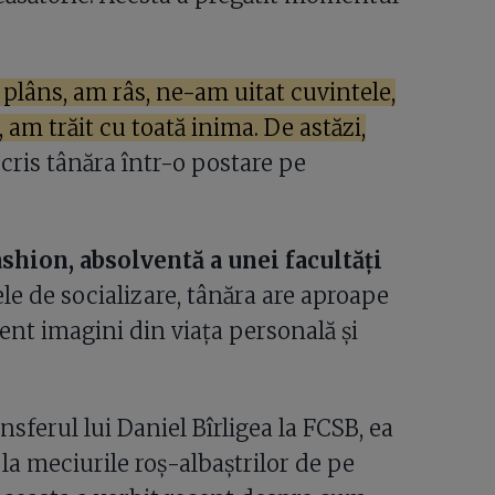
lâns, am râs, ne-am uitat cuvintele,
am trăit cu toată inima. De astăzi,
 scris tânăra într-o postare pe
shion, absolventă a unei facultăți
ele de socializare, tânăra are aproape
ent imagini din viața personală și
ferul lui Daniel Bîrligea la FCSB, ea
la meciurile roș-albaștrilor de pe