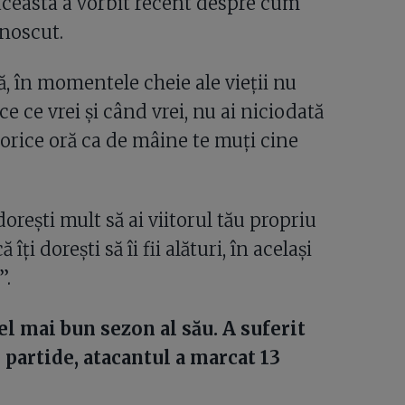
aceasta a vorbit recent despre cum
unoscut.
ă, în momentele cheie ale vieții nu
ce ce vrei și când vrei, nu ai niciodată
a orice oră ca de mâine te muți cine
dorești mult să ai viitorul tău propriu
îți dorești să îi fii alături, în același
”.
el mai bun sezon al său. A suferit
 partide, atacantul a marcat 13