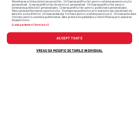
Dezvoltarea și îmbunătățirea serviciilor. Utilizarea profilurilor pentru selectarea conținutului
personalizat. Crearea profilurilor de conținut personalizat. Utilizarea profilurilor pentru
selectarea publicității personalizate. Crearea profilurilor pentru publicitate personalizată.
Măsurarea performanței conținutului. Înțelegerea publicului prin statistici sau combinații de
date din surse diferite. Utilizarea datelor limitate pentru a selecta conținutul. Utilizarea de date
limitate pentru a selecta publicitatea. Date precise de geolocație și identificarea prin scanarea
dispozitivului.
Listă parteneri (furnizori)
ACCEPT TOATE
VREAU SA MODIFIC SETARILE INDIVIDUAL
TOP ȘTIRI
ȘTIRI SPORT