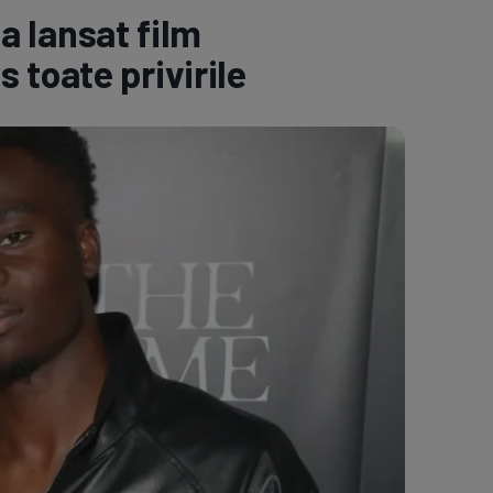
-a lansat film
e A
Meciuri
Clasament
 toate privirile