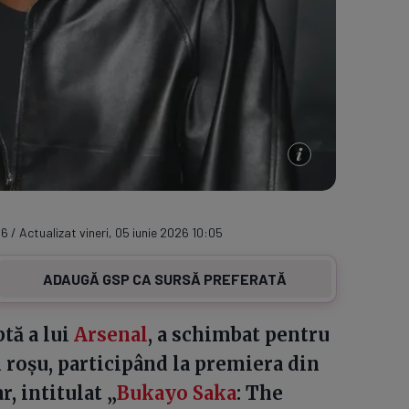
6 / Actualizat vineri, 05 iunie 2026 10:05
ADAUGĂ GSP CA SURSĂ PREFERATĂ
ptă a lui
Arsenal
, a schimbat pentru
l roșu, participând la premiera din
, intitulat „
Bukayo Saka
: The