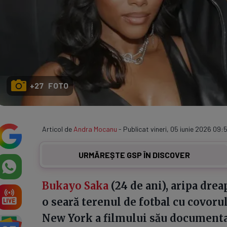
+27 FOTO
Articol de
Andra Mocanu
- Publicat vineri, 05 iunie 2026 09:5
URMĂREȘTE GSP ÎN DISCOVER
Bukayo Saka
(24 de ani), aripa drea
o seară terenul de fotbal cu covoru
New York a filmului său documentar