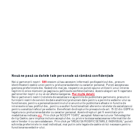
Nouă ne pasă ca datele tale personale să rămână confidențiale
Noi și partenerii noștri
589
stocăm și/sau accesăm informații pe dispozitivul dvs., precum
identificatorii cookie unici pentru prelucrarea datelor cu caracter personal. Puteți accepta sau
gestiona preferințele dvs. făcând clic mai jos, respectiv vă puteți opune utilizării unui interes
legitim în orice moment pe pagina cu politica de confidențialitate. Aceste alegeri vor fi raportate
partenerilor noștri și nu vă vor afecta navigarea.
Mai multe detalii
Noi si partenerii nostri (retelele de socializare si agentiile de publicitate partenere, precum si
furnizorii nostri de servicii de date analitice) prelucram date pentru a permite website-ului sa
functioneze, pentru a personaliza continutul si anunturile publicitare afisate in functie de
interesele si/sau profilul dvs., pentru a va oferi functionalitati aferente retelelor de socializare si
pentru a analiza traficul pe website. Beneficiati de drepturile prevazute de art. 15-22 din GDPR in
legatura cu prelucrarea datelor cu caracter personal. Aceste drepturi pot fi exercitate prin
modalitatea indicata
aici
. Prin click pe “ACCEPT TOATE”, acceptati folosirea tuturor Tehnologiilor
de tip Cookie, care implica inclusiv acceptul dvs. cu privire la stocarea/accesarea informatiilor de
catre Vendor-ii cu care colaboram. Prin click pe “VREAU SA MODIFIC SETARILE INDIVIDUAL” puteti
schimba preferintele in mod individual, mai putin cele legate de cookie strict necesare pentru
functionarea website-ului.