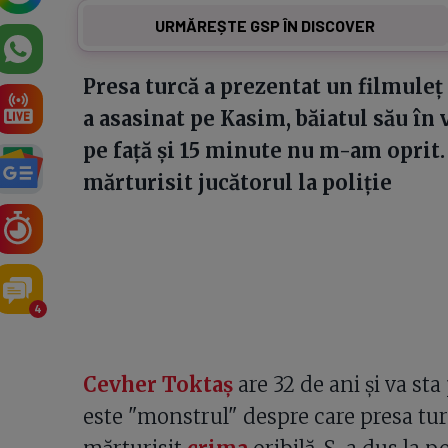
URMĂREȘTE GSP ÎN DISCOVER
Presa turcă a prezentat un filmuleț 
a asasinat pe Kasim, băiatul său în 
pe față și 15 minute nu m-am oprit.
mărturisit jucătorul la poliție
4
Cevher Toktaş
are 32 de ani și va sta 
este "monstrul" despre care presa turc