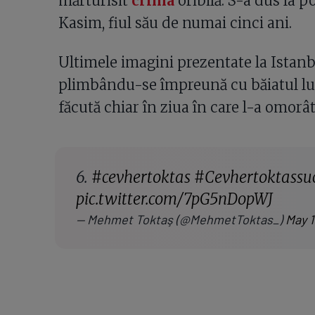
mărturisit
crima
oribilă. S-a dus la po
Kasim, fiul său de numai cinci ani.
Ultimele imagini prezentate la Istanbu
plimbându-se împreună cu băiatul lui.
făcută chiar în ziua în care l-a omorât
6.
#cevhertoktas
#Cevhertoktassu
pic.twitter.com/7pG5nDopWJ
— Mehmet Toktaş (@MehmetToktas_)
May 1