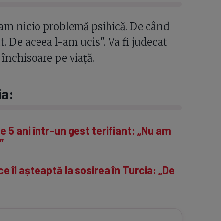
 am nicio problemă psihică. De când
t. De aceea l-am ucis". Va fi judecat
închisoare pe viață.
ia:
de 5 ani într-un gest terifiant: „Nu am
”
e îl așteaptă la sosirea în Turcia: „De