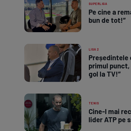
SUPERLIGA
Pe cine a rem
bun de tot!”
LIGA 2
Președintele 
primul punct,
gol la TV!”
TENIS
Cine-l mai re
lider ATP pe 