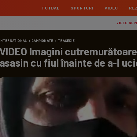
FOTBAL
SPORTURI
VIDEO
REZ
România
Interna
VIDEO SUP
Superliga
Cham
INTERNATIONAL
»
CAMPIONATE
»
TRAGEDIE
Echipe
Meciuri
Clasament
Echipe
VIDEO Imagini cutremurătoare!
Liga 2
Euro
asasin cu fiul înainte de a-l uc
Echipe
Meciuri
Clasament
Echipe
Cupa României Betano
Con
Echipe
Meciuri
Echi
La L
TOATE ȘTIRILE
Echipe
Prem
Echipe
Bund
Echipe