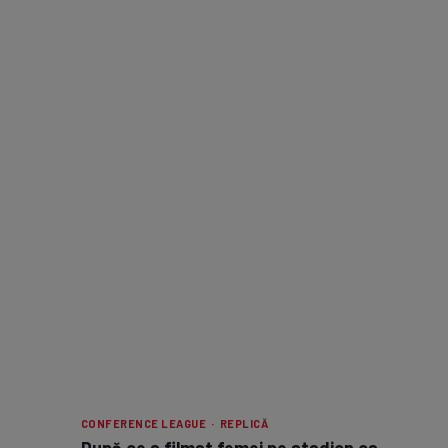
CONFERENCE LEAGUE · REPLICĂ
După ce a filmat femei pe stadion ca