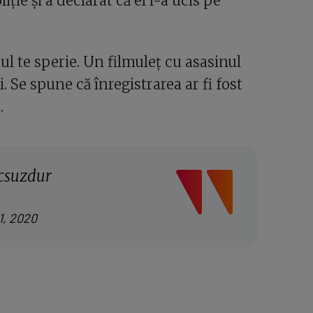
liție și a declarat că el l-a ucis pe
l te sperie. Un filmuleț cu asasinul
 Se spune că înregistrarea ar fi fost
.
csuzdur
1, 2020