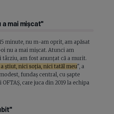
u a mai mișcat"
 15 minute, nu m-am oprit, am apăsat
poi nu a mai mișcat. Atunci am
 târziu, am fost anunțat că a murit.
știut, nici soția, nici tatăl meu
", a
t modest, fundaș central, cu șapte
ği OFTAŞ, care juca din 2019 la echipa
ubit"