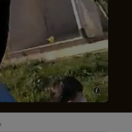
e A
Meciuri
Clasament
2