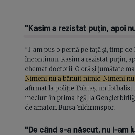
"Kasim a rezistat puțin, apoi n
"I-am pus o pernă pe față și, timp de
încontinuu. Kasim a rezistat puțin, a
chemat doctorii. O oră și jumătate mai
Nimeni nu a bănuit nimic. Nimeni nu a 
afirmat la poliție Toktaș, un fotbalis
meciuri în prima ligă, la Gençlerbirli
de amatori Bursa Yıldırımspor.
"De când s-a născut, nu l-am i