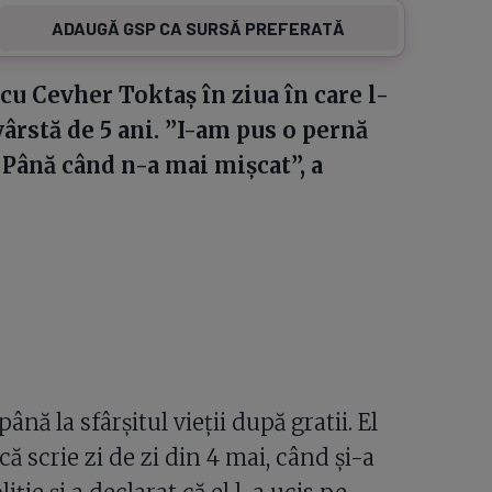
ADAUGĂ GSP CA SURSĂ PREFERATĂ
cu Cevher Toktaş în ziua în care l-
vârstă de 5 ani. ”I-am pus o pernă
 Până când n-a mai mișcat”, a
până la sfârșitul vieții după gratii. El
ă scrie zi de zi din 4 mai, când și-a