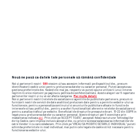
Nouă ne pasă ca datele tale personale să rămână confidențiale
Noi și partenerii noștri
589
stocăm și/sau accesăm informații pe dispozitivul dvs., precum
identificatorii cookie unici pentru prelucrarea datelor cu caracter personal. Puteți accepta sau
gestiona preferințele dvs. făcând clic mai jos, respectiv vă puteți opune utilizării unui interes
legitim în orice moment pe pagina cu politica de confidențialitate. Aceste alegeri vor fi raportate
partenerilor noștri și nu vă vor afecta navigarea.
Mai multe detalii
Noi si partenerii nostri (retelele de socializare si agentiile de publicitate partenere, precum si
furnizorii nostri de servicii de date analitice) prelucram date pentru a permite website-ului sa
functioneze, pentru a personaliza continutul si anunturile publicitare afisate in functie de
interesele si/sau profilul dvs., pentru a va oferi functionalitati aferente retelelor de socializare si
pentru a analiza traficul pe website. Beneficiati de drepturile prevazute de art. 15-22 din GDPR in
legatura cu prelucrarea datelor cu caracter personal. Aceste drepturi pot fi exercitate prin
modalitatea indicata
aici
. Prin click pe “ACCEPT TOATE”, acceptati folosirea tuturor Tehnologiilor
de tip Cookie, care implica inclusiv acceptul dvs. cu privire la stocarea/accesarea informatiilor de
catre Vendor-ii cu care colaboram. Prin click pe “VREAU SA MODIFIC SETARILE INDIVIDUAL” puteti
schimba preferintele in mod individual, mai putin cele legate de cookie strict necesare pentru
functionarea website-ului.