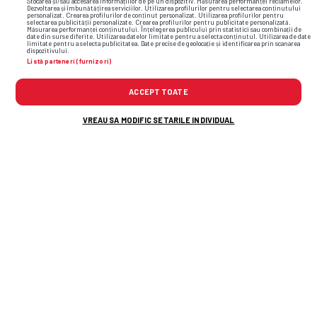
Stocarea și/sau accesarea informațiilor de pe un dispozitiv. Măsurarea performanței reclamelor.
Dezvoltarea și îmbunătățirea serviciilor. Utilizarea profilurilor pentru selectarea conținutului
personalizat. Crearea profilurilor de conținut personalizat. Utilizarea profilurilor pentru
selectarea publicității personalizate. Crearea profilurilor pentru publicitate personalizată.
Măsurarea performanței conținutului. Înțelegerea publicului prin statistici sau combinații de
date din surse diferite. Utilizarea datelor limitate pentru a selecta conținutul. Utilizarea de date
limitate pentru a selecta publicitatea. Date precise de geolocație și identificarea prin scanarea
dispozitivului.
Listă parteneri (furnizori)
TOP ȘTIRI
ȘTIRI SPORT
ACCEPT TOATE
VREAU SA MODIFIC SETARILE INDIVIDUAL