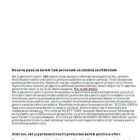
psg
propunere
matvey safonov
Nouă ne pasă ca datele tale personale să rămână confidențiale
Noi și partenerii noștri
589
stocăm și/sau accesăm informații pe dispozitivul dvs., precum
identificatorii cookie unici pentru prelucrarea datelor cu caracter personal. Puteți accepta sau
gestiona preferințele dvs. făcând clic mai jos, respectiv vă puteți opune utilizării unui interes
legitim în orice moment pe pagina cu politica de confidențialitate. Aceste alegeri vor fi raportate
partenerilor noștri și nu vă vor afecta navigarea.
Mai multe detalii
Noi si partenerii nostri (retelele de socializare si agentiile de publicitate partenere, precum si
furnizorii nostri de servicii de date analitice) prelucram date pentru a permite website-ului sa
functioneze, pentru a personaliza continutul si anunturile publicitare afisate in functie de
interesele si/sau profilul dvs., pentru a va oferi functionalitati aferente retelelor de socializare si
pentru a analiza traficul pe website. Beneficiati de drepturile prevazute de art. 15-22 din GDPR in
legatura cu prelucrarea datelor cu caracter personal. Aceste drepturi pot fi exercitate prin
modalitatea indicata
aici
. Prin click pe “ACCEPT TOATE”, acceptati folosirea tuturor Tehnologiilor
de tip Cookie, care implica inclusiv acceptul dvs. cu privire la stocarea/accesarea informatiilor de
catre Vendor-ii cu care colaboram. Prin click pe “VREAU SA MODIFIC SETARILE INDIVIDUAL” puteti
schimba preferintele in mod individual, mai putin cele legate de cookie strict necesare pentru
functionarea website-ului.
Atât noi, cât și partenerii noștri prelucrăm datele pentru a oferi: