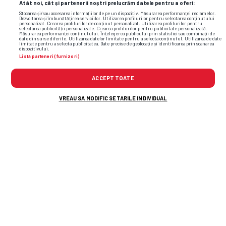
Atât noi, cât și partenerii noștri prelucrăm datele pentru a oferi:
Stocarea și/sau accesarea informațiilor de pe un dispozitiv. Măsurarea performanței reclamelor.
Dezvoltarea și îmbunătățirea serviciilor. Utilizarea profilurilor pentru selectarea conținutului
personalizat. Crearea profilurilor de conținut personalizat. Utilizarea profilurilor pentru
selectarea publicității personalizate. Crearea profilurilor pentru publicitate personalizată.
Măsurarea performanței conținutului. Înțelegerea publicului prin statistici sau combinații de
date din surse diferite. Utilizarea datelor limitate pentru a selecta conținutul. Utilizarea de date
limitate pentru a selecta publicitatea. Date precise de geolocație și identificarea prin scanarea
dispozitivului.
Listă parteneri (furnizori)
ACCEPT TOATE
VREAU SA MODIFIC SETARILE INDIVIDUAL
TOP ȘTIRI
ȘTIRI SPORT