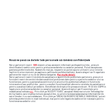
TAS, verdict crunt în cazul de dopaj al lui
Cosmin Matei: „Clubul Sepsi va respecta
decizia”
Artista faimoasă din România se iubește
cu un fotbalist mai tânăr cu 13 ani » Fiul ei
joacă la FCSB: „Felicitări, campionul
meu!”
Nouă ne pasă ca datele tale personale să rămână confidențiale
Noi și partenerii noștri
589
stocăm și/sau accesăm informații pe dispozitivul dvs., precum
identificatorii cookie unici pentru prelucrarea datelor cu caracter personal. Puteți accepta sau
gestiona preferințele dvs. făcând clic mai jos, respectiv vă puteți opune utilizării unui interes
legitim în orice moment pe pagina cu politica de confidențialitate. Aceste alegeri vor fi raportate
partenerilor noștri și nu vă vor afecta navigarea.
Mai multe detalii
Noi si partenerii nostri (retelele de socializare si agentiile de publicitate partenere, precum si
furnizorii nostri de servicii de date analitice) prelucram date pentru a permite website-ului sa
functioneze, pentru a personaliza continutul si anunturile publicitare afisate in functie de
interesele si/sau profilul dvs., pentru a va oferi functionalitati aferente retelelor de socializare si
pentru a analiza traficul pe website. Beneficiati de drepturile prevazute de art. 15-22 din GDPR in
danemarca
ucraina
christian eriksen
morten boesen
legatura cu prelucrarea datelor cu caracter personal. Aceste drepturi pot fi exercitate prin
modalitatea indicata
aici
. Prin click pe “ACCEPT TOATE”, acceptati folosirea tuturor Tehnologiilor
de tip Cookie, care implica inclusiv acceptul dvs. cu privire la stocarea/accesarea informatiilor de
catre Vendor-ii cu care colaboram. Prin click pe “VREAU SA MODIFIC SETARILE INDIVIDUAL” puteti
schimba preferintele in mod individual, mai putin cele legate de cookie strict necesare pentru
functionarea website-ului.