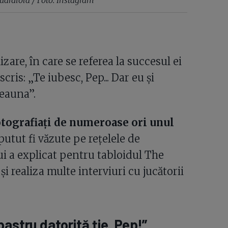
izare, în care se referea la succesul ei
scris: „Te iubesc, Pep... Dar eu și
eauna”.
fotografiați de numeroase ori unul
 putut fi văzute pe rețelele de
ui a explicat pentru tabloidul The
și realiza multe interviuri cu jucătorii
astru datorită ție, Pep!”