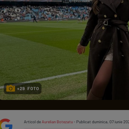
Seri
Echipe
Program TV
+29 FOTO
Articol de
Aurelian Botezatu
- Publicat duminica, 07 iunie 20