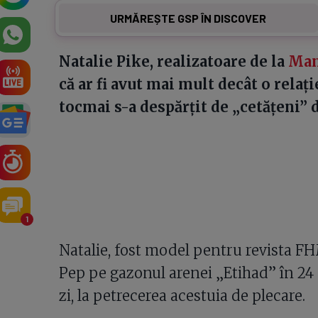
URMĂREȘTE GSP ÎN DISCOVER
Natalie Pike, realizatoare de la
Man
că ar fi avut mai mult decât o relaț
tocmai s-a despărțit de „cetățeni” 
1
Natalie, fost model pentru revista FHM
Pep pe gazonul arenei „Etihad” în 24 m
zi, la petrecerea acestuia de plecare.