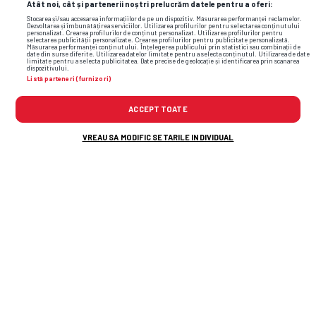
Atât noi, cât și partenerii noștri prelucrăm datele pentru a oferi:
Stocarea și/sau accesarea informațiilor de pe un dispozitiv. Măsurarea performanței reclamelor.
Dezvoltarea și îmbunătățirea serviciilor. Utilizarea profilurilor pentru selectarea conținutului
personalizat. Crearea profilurilor de conținut personalizat. Utilizarea profilurilor pentru
selectarea publicității personalizate. Crearea profilurilor pentru publicitate personalizată.
Măsurarea performanței conținutului. Înțelegerea publicului prin statistici sau combinații de
date din surse diferite. Utilizarea datelor limitate pentru a selecta conținutul. Utilizarea de date
limitate pentru a selecta publicitatea. Date precise de geolocație și identificarea prin scanarea
dispozitivului.
Listă parteneri (furnizori)
ACCEPT TOATE
VREAU SA MODIFIC SETARILE INDIVIDUAL