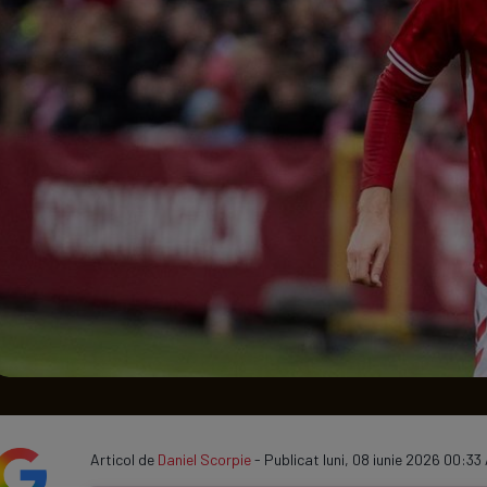
Seri
Echipe
Program TV
Articol de
Daniel Scorpie
- Publicat luni, 08 iunie 2026 00:33 