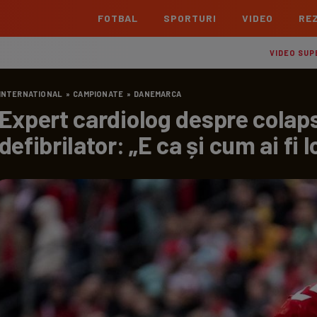
FOTBAL
SPORTURI
VIDEO
REZ
România
Interna
VIDEO SUP
Superliga
Cham
INTERNATIONAL
»
CAMPIONATE
»
DANEMARCA
Echipe
Meciuri
Clasament
Echipe
Expert cardiolog despre colapsu
Liga 2
Euro
defibrilator: „E ca și cum ai fi l
Echipe
Meciuri
Clasament
Echipe
Cupa României Betano
Con
Echipe
Meciuri
Echi
La L
TOATE ȘTIRILE
Echipe
Prem
Echipe
Bund
Echipe