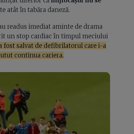
nunțat ulterior că
mijlocașul nu se
ște atât în tabăra daneză.
 au readus imediat aminte de drama
it un stop cardiac în timpul meciului
fost salvat de defibrilatorul care i-a
putut continua cariera.