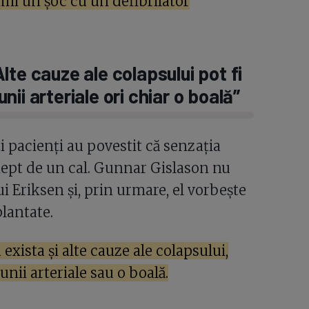
imi un șoc cu un defibrilator
te cauze ale colapsului pot fi
ii arteriale ori chiar o boală”
 pacienți au povestit că senzația
 piept de un cal. Gunnar Gislason nu
ui Eriksen și, prin urmare, el vorbește
lantate.
xista și alte cauze ale colapsului,
nii arteriale sau o boală.