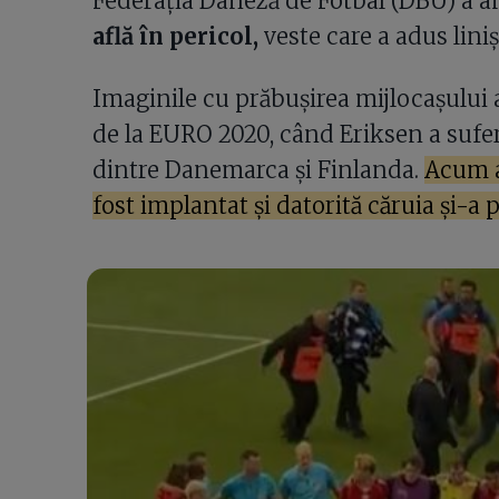
Federația Daneză de Fotbal (DBU) a a
află în pericol,
veste care a adus lini
Imaginile cu prăbușirea mijlocașului
de la EURO 2020, când Eriksen a sufer
dintre Danemarca și Finlanda.
Acum a 
fost implantat și datorită căruia și-a 