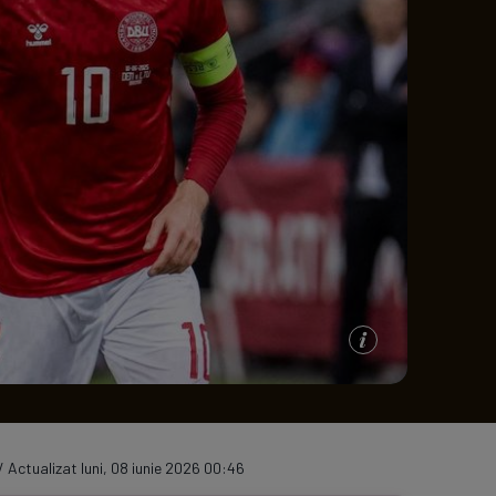
e A
Meciuri
Clasament
/ Actualizat luni, 08 iunie 2026 00:46