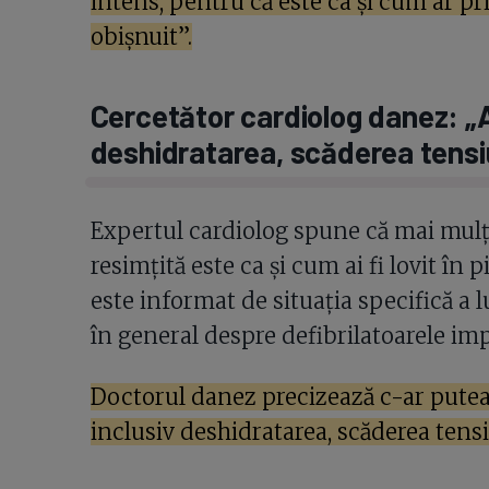
intens, pentru că este ca și cum ar pr
obișnuit”.
Cercetător cardiolog danez: „Al
deshidratarea, scăderea tensiun
Expertul cardiolog spune că mai mulți
resimțită este ca și cum ai fi lovit în
este informat de situația specifică a l
în general despre defibrilatoarele imp
Doctorul danez precizează c-ar putea e
inclusiv deshidratarea, scăderea tensiu