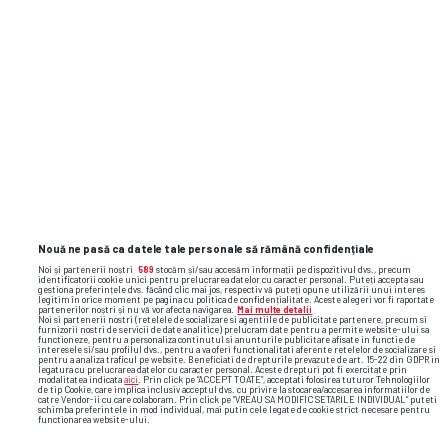
Nouă ne pasă ca datele tale personale să rămână confidențiale
Noi și partenerii noștri
589
stocăm și/sau accesăm informații pe dispozitivul dvs., precum
identificatorii cookie unici pentru prelucrarea datelor cu caracter personal. Puteți accepta sau
gestiona preferințele dvs. făcând clic mai jos, respectiv vă puteți opune utilizării unui interes
legitim în orice moment pe pagina cu politica de confidențialitate. Aceste alegeri vor fi raportate
partenerilor noștri și nu vă vor afecta navigarea.
Mai multe detalii
Noi si partenerii nostri (retelele de socializare si agentiile de publicitate partenere, precum si
furnizorii nostri de servicii de date analitice) prelucram date pentru a permite website-ului sa
functioneze, pentru a personaliza continutul si anunturile publicitare afisate in functie de
interesele si/sau profilul dvs., pentru a va oferi functionalitati aferente retelelor de socializare si
pentru a analiza traficul pe website. Beneficiati de drepturile prevazute de art. 15-22 din GDPR in
legatura cu prelucrarea datelor cu caracter personal. Aceste drepturi pot fi exercitate prin
modalitatea indicata
aici
. Prin click pe “ACCEPT TOATE”, acceptati folosirea tuturor Tehnologiilor
de tip Cookie, care implica inclusiv acceptul dvs. cu privire la stocarea/accesarea informatiilor de
catre Vendor-ii cu care colaboram. Prin click pe “VREAU SA MODIFIC SETARILE INDIVIDUAL” puteti
schimba preferintele in mod individual, mai putin cele legate de cookie strict necesare pentru
functionarea website-ului.