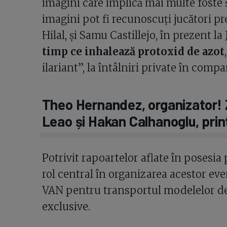
imagini care implică mai multe foste ș
imagini pot fi recunoscuți jucători 
Hilal, și Samu Castillejo, în prezent l
timp ce inhalează protoxid de azot
ilariant”, la întâlniri private în com
Theo Hernandez, organizator! 
Leao și Hakan Calhanoglu, print
Potrivit rapoartelor aflate în posesia
rol central în organizarea acestor ev
VAN pentru transportul modelelor de lux
exclusive.