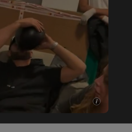
e A
Meciuri
Clasament