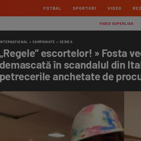
FOTBAL
SPORTURI
VIDEO
REZ
România
Interna
VIDEO SUPERLIGA
Superliga
Cham
INTERNATIONAL
»
CAMPIONATE
»
SERIE A
Echipe
Meciuri
Clasament
Echipe
„Regele” escortelor! » Fosta ve
Liga 2
Euro
demascată în scandalul din Ital
Echipe
Meciuri
Clasament
Echipe
petrecerile anchetate de procu
Cupa României Betano
Con
Echipe
Meciuri
Echi
La L
TOATE ȘTIRILE
Echipe
Prem
Echipe
Bund
Echipe