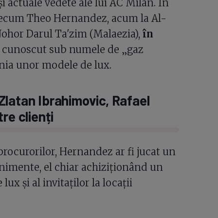
i actuale vedete ale lui AC Milan. În
precum Theo Hernandez, acum la Al-
a Johor Darul Ta'zim (Malaezia),
în
, cunoscut sub numele de „gaz
pania unor modele de lux.
Zlatan Ibrahimovic, Rafael
re clienți
 procurorilor, Hernandez ar fi jucat un
enimente, el chiar achiziționând un
 și al invitaților la locații