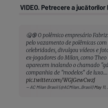
VIDEO. Petrecere a jucătorilor 
🤐🔞 O polêmico empresário Fabriz
pelo vazamento de polêmicas com
celebridades, divulgou vídeos e fot
ex-jogadores do Milan, como Theo e
aparecem inalando o chamado "gás
companhia de "modelos" de luxo.…
pic.twitter.com/WGjGewCwzJ
— AC Milan Brasil (@ACMilan_Brasil)
May 11,