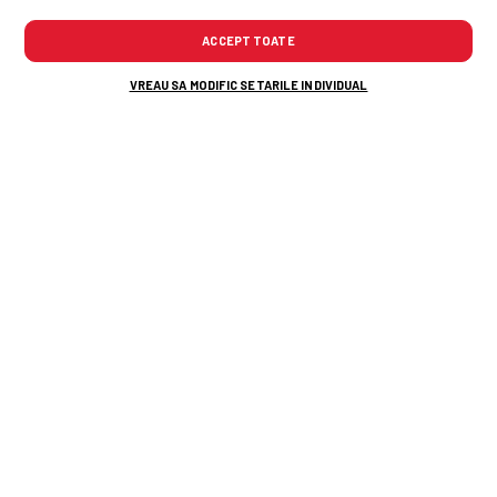
ACCEPT TOATE
VREAU SA MODIFIC SETARILE INDIVIDUAL
TOP ȘTIRI
ȘTIRI SPORT