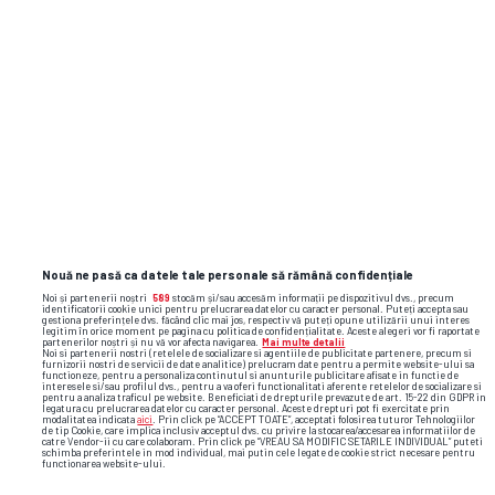
Nouă ne pasă ca datele tale personale să rămână confidențiale
Noi și partenerii noștri
589
stocăm și/sau accesăm informații pe dispozitivul dvs., precum
identificatorii cookie unici pentru prelucrarea datelor cu caracter personal. Puteți accepta sau
gestiona preferințele dvs. făcând clic mai jos, respectiv vă puteți opune utilizării unui interes
legitim în orice moment pe pagina cu politica de confidențialitate. Aceste alegeri vor fi raportate
partenerilor noștri și nu vă vor afecta navigarea.
Mai multe detalii
Noi si partenerii nostri (retelele de socializare si agentiile de publicitate partenere, precum si
furnizorii nostri de servicii de date analitice) prelucram date pentru a permite website-ului sa
functioneze, pentru a personaliza continutul si anunturile publicitare afisate in functie de
interesele si/sau profilul dvs., pentru a va oferi functionalitati aferente retelelor de socializare si
pentru a analiza traficul pe website. Beneficiati de drepturile prevazute de art. 15-22 din GDPR in
legatura cu prelucrarea datelor cu caracter personal. Aceste drepturi pot fi exercitate prin
modalitatea indicata
aici
. Prin click pe “ACCEPT TOATE”, acceptati folosirea tuturor Tehnologiilor
de tip Cookie, care implica inclusiv acceptul dvs. cu privire la stocarea/accesarea informatiilor de
catre Vendor-ii cu care colaboram. Prin click pe “VREAU SA MODIFIC SETARILE INDIVIDUAL” puteti
schimba preferintele in mod individual, mai putin cele legate de cookie strict necesare pentru
functionarea website-ului.