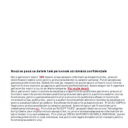
Nouă ne pasă ca datele tale personale să rămână confidențiale
Noi și partenerii noștri
589
stocăm și/sau accesăm informații pe dispozitivul dvs., precum
identificatorii cookie unici pentru prelucrarea datelor cu caracter personal. Puteți accepta sau
gestiona preferințele dvs. făcând clic mai jos, respectiv vă puteți opune utilizării unui interes
legitim în orice moment pe pagina cu politica de confidențialitate. Aceste alegeri vor fi raportate
partenerilor noștri și nu vă vor afecta navigarea.
Mai multe detalii
Noi si partenerii nostri (retelele de socializare si agentiile de publicitate partenere, precum si
furnizorii nostri de servicii de date analitice) prelucram date pentru a permite website-ului sa
functioneze, pentru a personaliza continutul si anunturile publicitare afisate in functie de
interesele si/sau profilul dvs., pentru a va oferi functionalitati aferente retelelor de socializare si
pentru a analiza traficul pe website. Beneficiati de drepturile prevazute de art. 15-22 din GDPR in
legatura cu prelucrarea datelor cu caracter personal. Aceste drepturi pot fi exercitate prin
modalitatea indicata
aici
. Prin click pe “ACCEPT TOATE”, acceptati folosirea tuturor Tehnologiilor
de tip Cookie, care implica inclusiv acceptul dvs. cu privire la stocarea/accesarea informatiilor de
catre Vendor-ii cu care colaboram. Prin click pe “VREAU SA MODIFIC SETARILE INDIVIDUAL” puteti
schimba preferintele in mod individual, mai putin cele legate de cookie strict necesare pentru
functionarea website-ului.