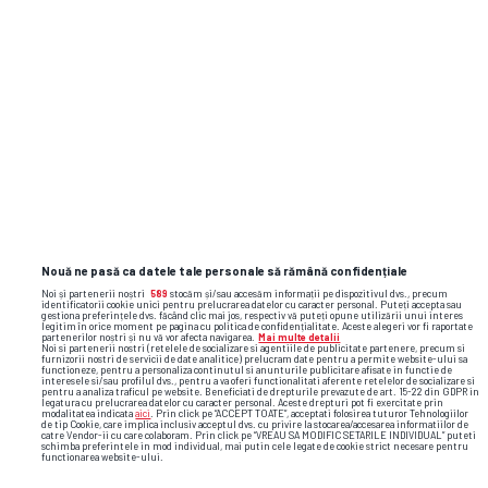
Nouă ne pasă ca datele tale personale să rămână confidențiale
Noi și partenerii noștri
589
stocăm și/sau accesăm informații pe dispozitivul dvs., precum
identificatorii cookie unici pentru prelucrarea datelor cu caracter personal. Puteți accepta sau
gestiona preferințele dvs. făcând clic mai jos, respectiv vă puteți opune utilizării unui interes
legitim în orice moment pe pagina cu politica de confidențialitate. Aceste alegeri vor fi raportate
partenerilor noștri și nu vă vor afecta navigarea.
Mai multe detalii
Noi si partenerii nostri (retelele de socializare si agentiile de publicitate partenere, precum si
furnizorii nostri de servicii de date analitice) prelucram date pentru a permite website-ului sa
functioneze, pentru a personaliza continutul si anunturile publicitare afisate in functie de
interesele si/sau profilul dvs., pentru a va oferi functionalitati aferente retelelor de socializare si
pentru a analiza traficul pe website. Beneficiati de drepturile prevazute de art. 15-22 din GDPR in
legatura cu prelucrarea datelor cu caracter personal. Aceste drepturi pot fi exercitate prin
modalitatea indicata
aici
. Prin click pe “ACCEPT TOATE”, acceptati folosirea tuturor Tehnologiilor
de tip Cookie, care implica inclusiv acceptul dvs. cu privire la stocarea/accesarea informatiilor de
catre Vendor-ii cu care colaboram. Prin click pe “VREAU SA MODIFIC SETARILE INDIVIDUAL” puteti
schimba preferintele in mod individual, mai putin cele legate de cookie strict necesare pentru
functionarea website-ului.