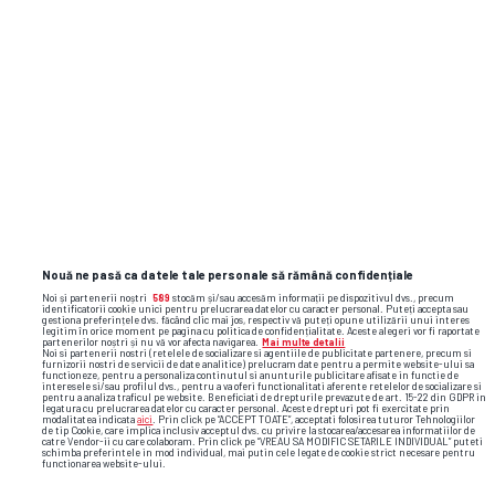
Sezon regulat
18:30
Etapa
4
,
09 august 2026
Universitatea Craiova
FC Argeş
Nouă ne pasă ca datele tale personale să rămână confidențiale
Noi și partenerii noștri
589
stocăm și/sau accesăm informații pe dispozitivul dvs., precum
1
X
2
identificatorii cookie unici pentru prelucrarea datelor cu caracter personal. Puteți accepta sau
gestiona preferințele dvs. făcând clic mai jos, respectiv vă puteți opune utilizării unui interes
legitim în orice moment pe pagina cu politica de confidențialitate. Aceste alegeri vor fi raportate
partenerilor noștri și nu vă vor afecta navigarea.
Mai multe detalii
1.65
3.85
5.65
Noi si partenerii nostri (retelele de socializare si agentiile de publicitate partenere, precum si
furnizorii nostri de servicii de date analitice) prelucram date pentru a permite website-ului sa
functioneze, pentru a personaliza continutul si anunturile publicitare afisate in functie de
interesele si/sau profilul dvs., pentru a va oferi functionalitati aferente retelelor de socializare si
1.67
3.8
5.6
pentru a analiza traficul pe website. Beneficiati de drepturile prevazute de art. 15-22 din GDPR in
legatura cu prelucrarea datelor cu caracter personal. Aceste drepturi pot fi exercitate prin
modalitatea indicata
aici
. Prin click pe “ACCEPT TOATE”, acceptati folosirea tuturor Tehnologiilor
de tip Cookie, care implica inclusiv acceptul dvs. cu privire la stocarea/accesarea informatiilor de
1.65
3.94
5.5
catre Vendor-ii cu care colaboram. Prin click pe “VREAU SA MODIFIC SETARILE INDIVIDUAL” puteti
schimba preferintele in mod individual, mai putin cele legate de cookie strict necesare pentru
functionarea website-ului.
1.68
3.75
5.49