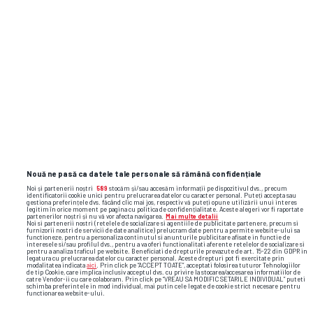
Sezon regulat
18:30
Etapa
4
,
09 august 2026
Universitatea Craiova
FC Argeş
Nouă ne pasă ca datele tale personale să rămână confidențiale
Noi și partenerii noștri
589
stocăm și/sau accesăm informații pe dispozitivul dvs., precum
1
X
2
identificatorii cookie unici pentru prelucrarea datelor cu caracter personal. Puteți accepta sau
gestiona preferințele dvs. făcând clic mai jos, respectiv vă puteți opune utilizării unui interes
legitim în orice moment pe pagina cu politica de confidențialitate. Aceste alegeri vor fi raportate
partenerilor noștri și nu vă vor afecta navigarea.
Mai multe detalii
1.67
3.8
5.45
Noi si partenerii nostri (retelele de socializare si agentiile de publicitate partenere, precum si
furnizorii nostri de servicii de date analitice) prelucram date pentru a permite website-ului sa
functioneze, pentru a personaliza continutul si anunturile publicitare afisate in functie de
interesele si/sau profilul dvs., pentru a va oferi functionalitati aferente retelelor de socializare si
1.67
3.75
5.7
pentru a analiza traficul pe website. Beneficiati de drepturile prevazute de art. 15-22 din GDPR in
legatura cu prelucrarea datelor cu caracter personal. Aceste drepturi pot fi exercitate prin
modalitatea indicata
aici
. Prin click pe “ACCEPT TOATE”, acceptati folosirea tuturor Tehnologiilor
de tip Cookie, care implica inclusiv acceptul dvs. cu privire la stocarea/accesarea informatiilor de
1.7
4.1
5.9
catre Vendor-ii cu care colaboram. Prin click pe “VREAU SA MODIFIC SETARILE INDIVIDUAL” puteti
schimba preferintele in mod individual, mai putin cele legate de cookie strict necesare pentru
functionarea website-ului.
1.67
3.8
5.49