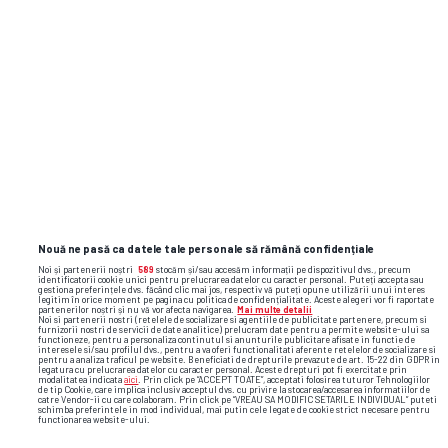
LIBERTATEA
GSP.RO
Nouă ne pasă ca datele tale personale să rămână confidențiale
Noi și partenerii noștri
589
stocăm și/sau accesăm informații pe dispozitivul dvs., precum
identificatorii cookie unici pentru prelucrarea datelor cu caracter personal. Puteți accepta sau
gestiona preferințele dvs. făcând clic mai jos, respectiv vă puteți opune utilizării unui interes
legitim în orice moment pe pagina cu politica de confidențialitate. Aceste alegeri vor fi raportate
partenerilor noștri și nu vă vor afecta navigarea.
Mai multe detalii
Noi si partenerii nostri (retelele de socializare si agentiile de publicitate partenere, precum si
furnizorii nostri de servicii de date analitice) prelucram date pentru a permite website-ului sa
functioneze, pentru a personaliza continutul si anunturile publicitare afisate in functie de
interesele si/sau profilul dvs., pentru a va oferi functionalitati aferente retelelor de socializare si
pentru a analiza traficul pe website. Beneficiati de drepturile prevazute de art. 15-22 din GDPR in
legatura cu prelucrarea datelor cu caracter personal. Aceste drepturi pot fi exercitate prin
modalitatea indicata
aici
. Prin click pe “ACCEPT TOATE”, acceptati folosirea tuturor Tehnologiilor
de tip Cookie, care implica inclusiv acceptul dvs. cu privire la stocarea/accesarea informatiilor de
catre Vendor-ii cu care colaboram. Prin click pe “VREAU SA MODIFIC SETARILE INDIVIDUAL” puteti
schimba preferintele in mod individual, mai putin cele legate de cookie strict necesare pentru
functionarea website-ului.