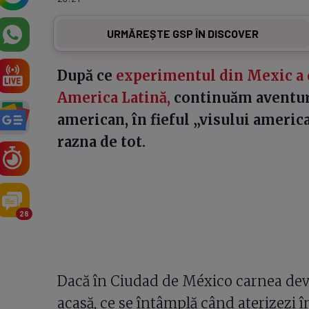
URMĂREȘTE GSP ÎN DISCOVER
După ce
experimentul din Mexic a d
America Latină,
continuăm aventura
american, în fieful „visului america
razna de tot.
28
Dacă în Ciudad de México carnea dev
acasă, ce se întâmplă când aterizezi î