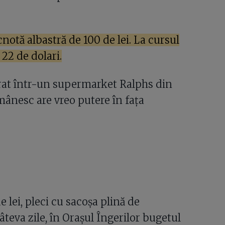
notă albastră de 100 de lei. La cursul
22 de dolari.
trat într-un supermarket Ralphs din
mânesc are vreo putere în fața
lei, pleci cu sacoșa plină de
teva zile, în Orașul Îngerilor bugetul