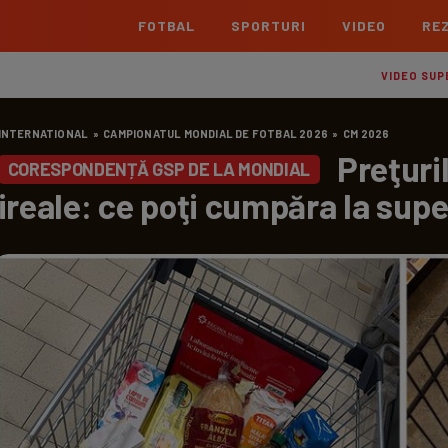
FOTBAL
SPORTURI
VIDEO
REZ
România
Interna
VIDEO SUP
Superliga
Cham
INTERNATIONAL
»
CAMPIONATUL MONDIAL DE FOTBAL 2026
»
CM 2026
Echipe
Meciuri
Clasament
Echipe
Preţuri
CORESPONDENȚĂ GSP DE LA MONDIAL
Liga 2
Euro
ireale: ce poţi cumpăra la supe
Echipe
Meciuri
Clasament
Echipe
Cupa României Betano
Con
Echipe
Meciuri
Echi
La L
TOATE ȘTIRILE
Echipe
Prem
Echipe
Bund
Echipe