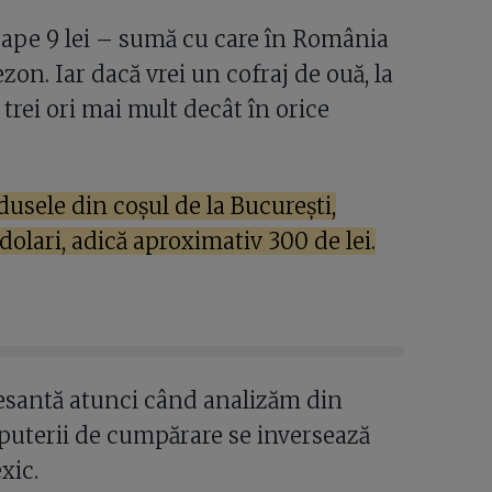
oape 9 lei – sumă cu care în România
on. Iar dacă vrei un cofraj de ouă, la
 trei ori mai mult decât în orice
usele din coşul de la Bucureşti,
 dolari, adică aproximativ 300 de lei.
esantă atunci când analizăm din
a puterii de cumpărare se inversează
xic.