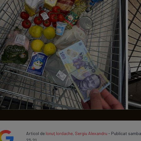
Seri
Echipe
Program TV
Articol de
Ionuţ Iordache
,
Sergiu Alexandru
- Publicat sambat
23:21