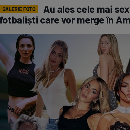
Au ales cele mai sex
GALERIE FOTO
Seri
Echipe
fotbaliști care vor merge în A
Program TV