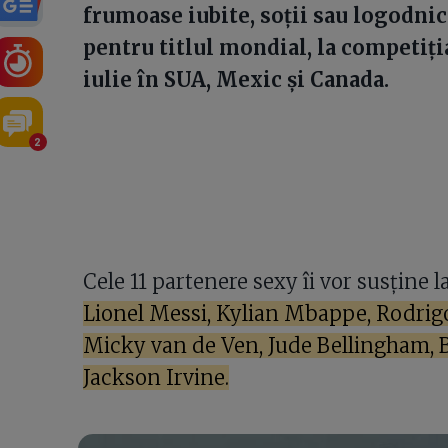
frumoase iubite, soții sau logodnic
pentru titlul mondial, la competiția
iulie în SUA, Mexic și Canada.
2
Cele 11 partenere sexy îi vor susține
Lionel Messi, Kylian Mbappe, Rodrigo
Micky van de Ven, Jude Bellingham, 
Jackson Irvine.