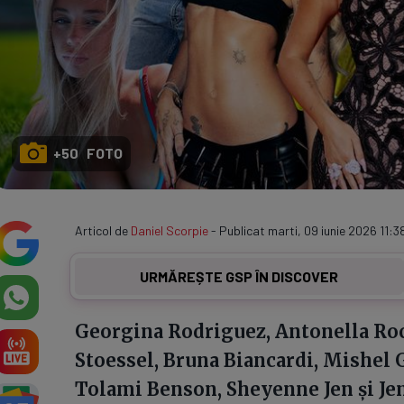
+50 FOTO
Articol de
Daniel Scorpie
- Publicat marti, 09 iunie 2026 11:3
URMĂREȘTE GSP ÎN DISCOVER
Georgina Rodriguez, Antonella Roc
Stoessel, Bruna Biancardi, Mishel G
Tolami Benson, Sheyenne Jen și Jem