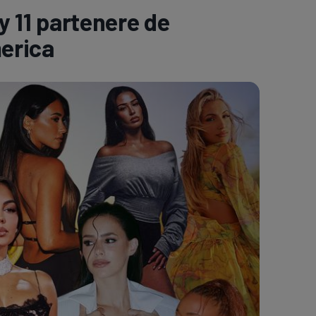
y 11 partenere de
e A
Meciuri
Clasament
merica