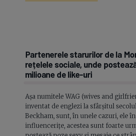
Partenerele starurilor de la Mo
rețelele sociale, unde postează
milioane de like-uri
Așa numitele WAG (wives and girlfrien
inventat de englezi la sfârșitul secolu
Beckham, sunt, în unele cazuri, ele în
influencerițe, acestea sunt foarte urm
postează poze sexy și mesaje ce strân