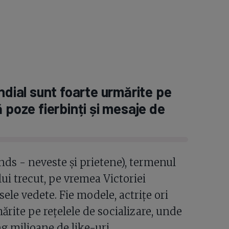
ndial sunt foarte urmărite pe
 poze fierbinți și mesaje de
ds - neveste și prietene), termenul
lui trecut, pe vremea Victoriei
sele vedete. Fie modele, actrițe ori
ărite pe rețelele de socializare, unde
g milioane de like-uri.