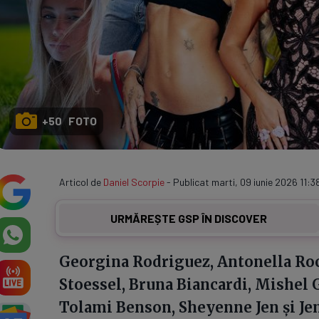
+50 FOTO
Articol de
Daniel Scorpie
- Publicat marti, 09 iunie 2026 11:3
URMĂREȘTE GSP ÎN DISCOVER
Georgina Rodriguez, Antonella Roc
Stoessel, Bruna Biancardi, Mishel G
Tolami Benson, Sheyenne Jen și Jem