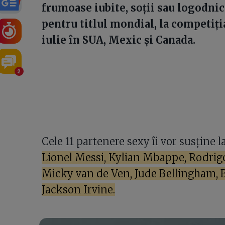
frumoase iubite, soții sau logodnic
pentru titlul mondial, la competiția
iulie în SUA, Mexic și Canada.
2
Cele 11 partenere sexy îi vor susține
Lionel Messi, Kylian Mbappe, Rodrigo
Micky van de Ven, Jude Bellingham, 
Jackson Irvine.