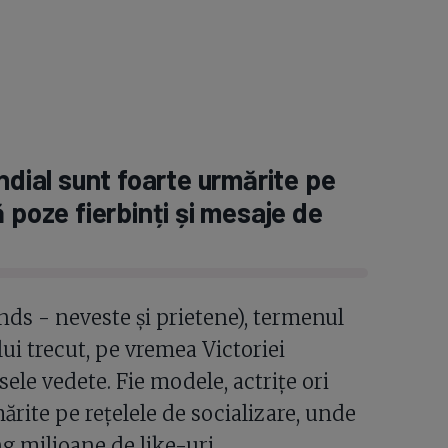
ndial sunt foarte urmărite pe
 poze fierbinți și mesaje de
ds - neveste și prietene), termenul
lui trecut, pe vremea Victoriei
sele vedete. Fie modele, actrițe ori
ărite pe rețelele de socializare, unde
g milioane de like-uri.