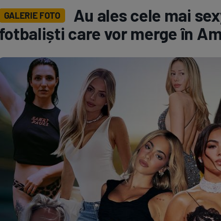
Au ales cele mai sex
GALERIE FOTO
Seri
Echipe
fotbaliști care vor merge în A
Program TV