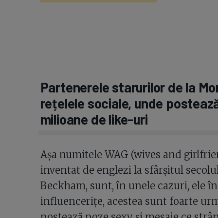
Partenerele starurilor de la Mo
rețelele sociale, unde postează
milioane de like-uri
Așa numitele WAG (wives and girlfrien
inventat de englezi la sfârșitul secolu
Beckham, sunt, în unele cazuri, ele în
influencerițe, acestea sunt foarte urm
postează poze sexy și mesaje ce strân