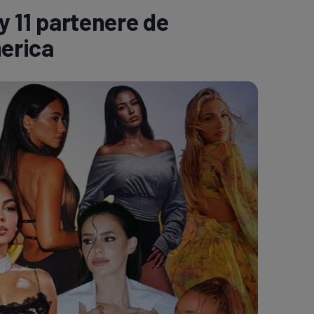
y 11 partenere de
e A
Meciuri
Clasament
merica