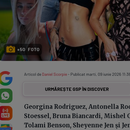
+50 FOTO
Articol de
Daniel Scorpie
- Publicat marti, 09 iunie 2026 11:3
URMĂREȘTE GSP ÎN DISCOVER
Georgina Rodriguez, Antonella Roc
Stoessel, Bruna Biancardi, Mishel G
Tolami Benson, Sheyenne Jen și Jem