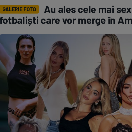
Au ales cele mai sex
GALERIE FOTO
Seri
Echipe
fotbaliști care vor merge în A
Program TV