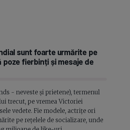
ndial sunt foarte urmărite pe
 poze fierbinți și mesaje de
ds - neveste și prietene), termenul
lui trecut, pe vremea Victoriei
sele vedete. Fie modele, actrițe ori
ărite pe rețelele de socializare, unde
g milioane de like-uri.