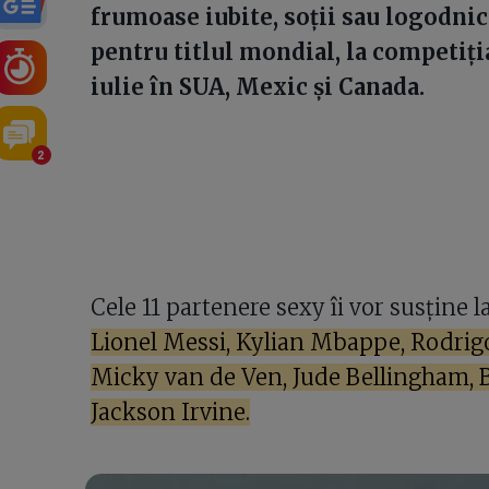
frumoase iubite, soții sau logodnic
pentru titlul mondial, la competiția
iulie în SUA, Mexic și Canada.
2
Cele 11 partenere sexy îi vor susține
Lionel Messi, Kylian Mbappe, Rodrigo
Micky van de Ven, Jude Bellingham, 
Jackson Irvine.