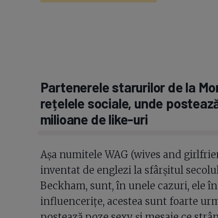
Partenerele starurilor de la Mo
rețelele sociale, unde postează
milioane de like-uri
Așa numitele WAG (wives and girlfrien
inventat de englezi la sfârșitul secolu
Beckham, sunt, în unele cazuri, ele în
influencerițe, acestea sunt foarte urm
postează poze sexy și mesaje ce strân