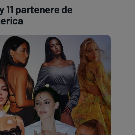
y 11 partenere de
e A
Meciuri
Clasament
merica