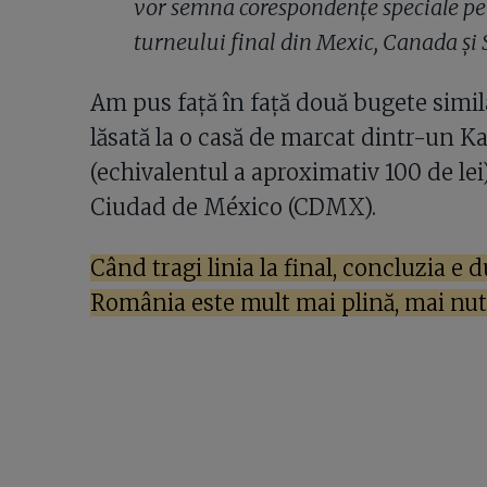
vor semna corespondențe speciale pe
turneului final din Mexic, Canada și
Am pus față în față două bugete simila
lăsată la o casă de marcat dintr-un K
(echivalentul a aproximativ 100 de lei
Ciudad de México (CDMX).
Când tragi linia la final, concluzia 
România este mult mai plină, mai nutr