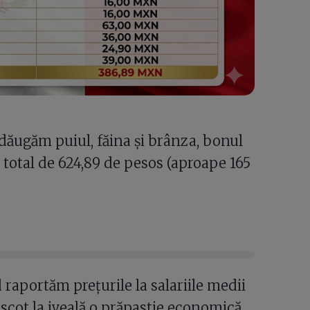
adăugăm puiul, făina și brânza, bonul
total de 624,89 de pesos (aproape 165
raportăm prețurile la salariile medii
e scot la iveală o prăpastie economică