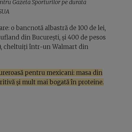
ntru Gazeta Sporturilor pe durata
 SUA
re: o bancnotă albastră de 100 de lei,
aufland din București, și 400 de pesos
), cheltuiți într-un Walmart din
e dureroasă pentru mexicani: masa din
itivă și mult mai bogată în proteine.