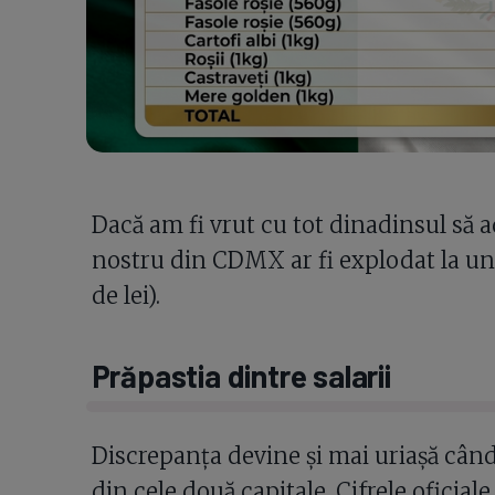
Dacă am fi vrut cu tot dinadinsul să 
nostru din CDMX ar fi explodat la un 
de lei).
Prăpastia dintre salarii
Discrepanța devine și mai uriașă când 
din cele două capitale. Cifrele oficial