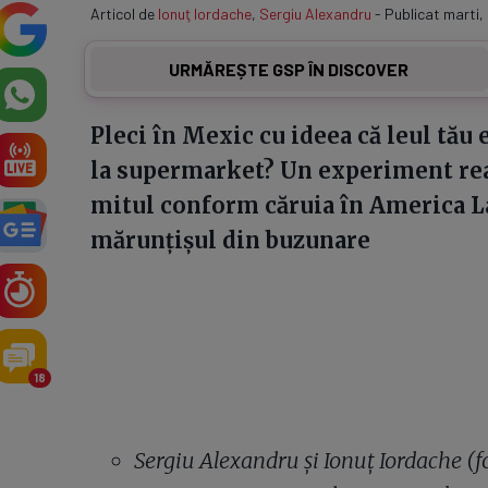
Articol de
Ionuţ Iordache
,
Sergiu Alexandru
- Publicat marti,
URMĂREȘTE GSP ÎN DISCOVER
Pleci în Mexic cu ideea că leul tău
la supermarket? Un experiment rea
mitul conform căruia în America La
mărunțișul din buzunare
18
Sergiu Alexandru și Ionuț Iordache (f