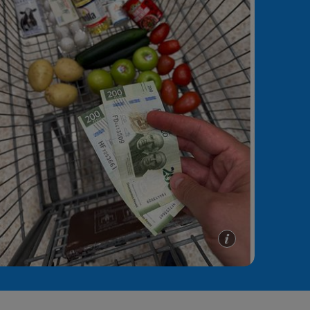
e A
Meciuri
Clasament