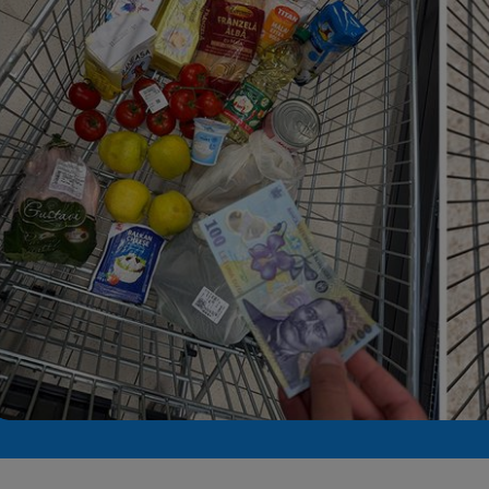
Seri
Echipe
Program TV