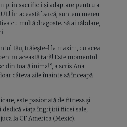
m prin sacrificii și adaptare pentru a
L! În această barcă, suntem mereu
tiva cu multă dragoste. Să ai răbdare,
i!
ul tău, trăiește-l la maxim, cu acea
 pentru această țară! Este momentul
sc din toată inima!”, a scris Ana
oar câteva zile înainte să înceapă
care, este pasionată de fitness și
dedică viața îngrijirii fiicei sale,
 juca la CF America (Mexic).