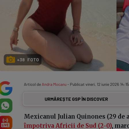
+38 FOTO
Articol de
Andra Mocanu
- Publicat vineri, 12 iunie 2026 14:15
URMĂREȘTE GSP ÎN DISCOVER
Mexicanul Julian Quinones (29 de a
împotriva Africii de Sud (2-0)
, mar