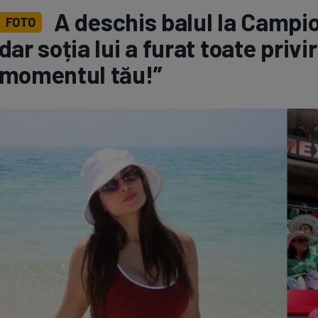
A deschis balul la Campio
FOTO
Seri
Echipe
dar soția lui a furat toate privi
momentul tău!”
Program TV