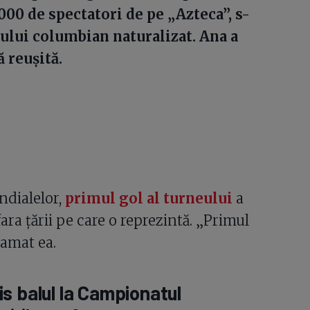
000 de spectatori de pe „Azteca”, s-
ntului columbian naturalizat. Ana a
 reușită.
ndialelor,
primul gol al turneului
a
ara țării pe care o reprezintă. „Primul
lamat ea.
s balul la Campionatul