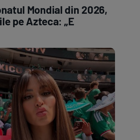
natul Mondial din 2026,
e A
Meciuri
Clasament
rile pe Azteca: „E