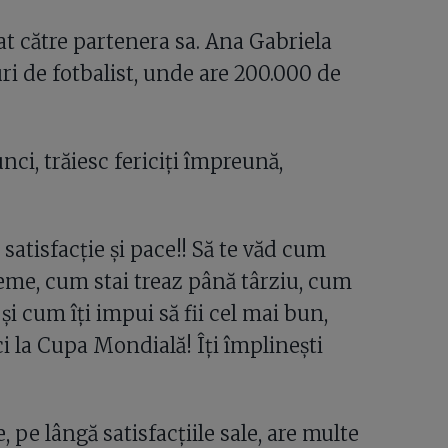
at către partenera sa. Ana Gabriela
uri de fotbalist, unde are 200.000 de
unci, trăiesc fericiți împreună,
satisfacție și pace!! Să te văd cum
reme, cum stai treaz până târziu, cum
i cum îți impui să fii cel mai bun,
i la Cupa Mondială! Îți împlinești
, pe lângă satisfacțiile sale, are multe