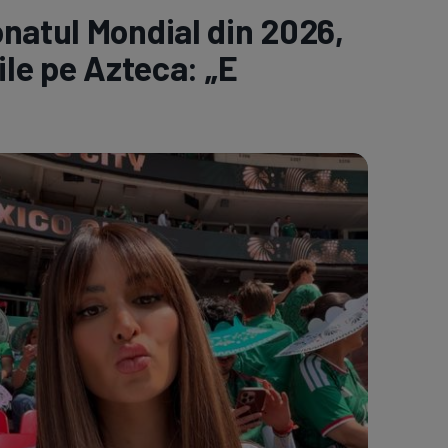
natul Mondial din 2026,
e A
Meciuri
Clasament
rile pe Azteca: „E