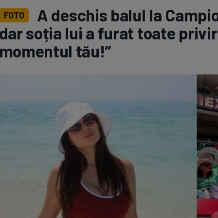
A deschis balul la Campio
FOTO
Seri
Echipe
dar soția lui a furat toate privi
momentul tău!”
Program TV