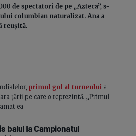
000 de spectatori de pe „Azteca”, s-
ntului columbian naturalizat. Ana a
 reușită.
ndialelor,
primul gol al turneului
a
ara țării pe care o reprezintă. „Primul
lamat ea.
s balul la Campionatul