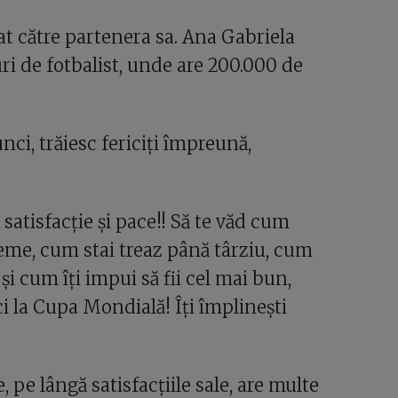
at către partenera sa. Ana Gabriela
uri de fotbalist, unde are 200.000 de
unci, trăiesc fericiți împreună,
satisfacție și pace!! Să te văd cum
reme, cum stai treaz până târziu, cum
i cum îți impui să fii cel mai bun,
i la Cupa Mondială! Îți împlinești
, pe lângă satisfacțiile sale, are multe