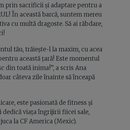
m prin sacrificii și adaptare pentru a
L! În această barcă, suntem mereu
tiva cu multă dragoste. Să ai răbdare,
i!
ul tău, trăiește-l la maxim, cu acea
 pentru această țară! Este momentul
sc din toată inima!”, a scris Ana
oar câteva zile înainte să înceapă
care, este pasionată de fitness și
dedică viața îngrijirii fiicei sale,
 juca la CF America (Mexic).