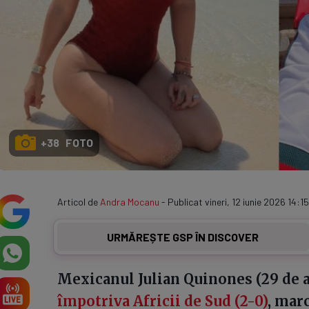
+38 FOTO
Articol de
Andra Mocanu
- Publicat vineri, 12 iunie 2026 14:15
URMĂREȘTE GSP ÎN DISCOVER
Mexicanul Julian Quinones (29 de a
împotriva Africii de Sud (2-0)
, mar