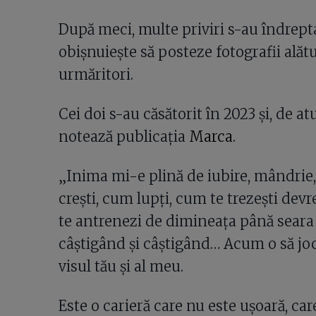
După meci, multe priviri s-au îndrept
obișnuiește să posteze fotografii alăt
urmăritori.
Cei doi s-au căsătorit în 2023 și, de at
notează publicația
Marca
.
„Inima mi-e plină de iubire, mândrie, 
crești, cum lupți, cum te trezești dev
te antrenezi de dimineața până seara ș
câștigând și câștigând… Acum o să joc
visul tău și al meu.
Este o carieră care nu este ușoară, care