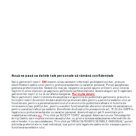
Nouă ne pasă ca datele tale personale să rămână confidențiale
Noi și partenerii noștri
589
stocăm și/sau accesăm informații pe dispozitivul dvs., precum
identificatorii cookie unici pentru prelucrarea datelor cu caracter personal. Puteți accepta sau
gestiona preferințele dvs. făcând clic mai jos, respectiv vă puteți opune utilizării unui interes
legitim în orice moment pe pagina cu politica de confidențialitate. Aceste alegeri vor fi raportate
partenerilor noștri și nu vă vor afecta navigarea.
Mai multe detalii
Noi si partenerii nostri (retelele de socializare si agentiile de publicitate partenere, precum si
furnizorii nostri de servicii de date analitice) prelucram date pentru a permite website-ului sa
functioneze, pentru a personaliza continutul si anunturile publicitare afisate in functie de
interesele si/sau profilul dvs., pentru a va oferi functionalitati aferente retelelor de socializare si
pentru a analiza traficul pe website. Beneficiati de drepturile prevazute de art. 15-22 din GDPR in
legatura cu prelucrarea datelor cu caracter personal. Aceste drepturi pot fi exercitate prin
modalitatea indicata
aici
. Prin click pe “ACCEPT TOATE”, acceptati folosirea tuturor Tehnologiilor
de tip Cookie, care implica inclusiv acceptul dvs. cu privire la stocarea/accesarea informatiilor de
catre Vendor-ii cu care colaboram. Prin click pe “VREAU SA MODIFIC SETARILE INDIVIDUAL” puteti
schimba preferintele in mod individual, mai putin cele legate de cookie strict necesare pentru
functionarea website-ului.