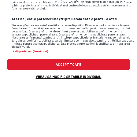
catre Vendor-ii cu care colaboram. Prin click pe “VREAU SA MODIFIC SETARILE INDIVIDUAL” puteti
schimba preferintele in mod individual, mai putin cele legate de cookie strict necesare pentru
functionarea website-ului.
Atât noi, cât și partenerii noștri prelucrăm datele pentru a oferi:
Stocarea și/sau accesarea informațiilor de pe un dispozitiv. Măsurarea performanței reclamelor.
Dezvoltarea și îmbunătățirea serviciilor. Utilizarea profilurilor pentru selectarea conținutului
personalizat. Crearea profilurilor de conținut personalizat. Utilizarea profilurilor pentru
selectarea publicității personalizate. Crearea profilurilor pentru publicitate personalizată.
Măsurarea performanței conținutului. Înțelegerea publicului prin statistici sau combinații de
date din surse diferite. Utilizarea datelor limitate pentru a selecta conținutul. Utilizarea de date
limitate pentru a selecta publicitatea. Date precise de geolocație și identificarea prin scanarea
dispozitivului.
Listă parteneri (furnizori)
ACCEPT TOATE
VREAU SA MODIFIC SETARILE INDIVIDUAL
TOP ȘTIRI
ȘTIRI SPORT