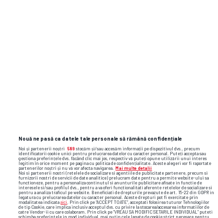
ETAPA URMĂTOARE
Nouă ne pasă ca datele tale personale să rămână confidențiale
Noi și partenerii noștri
589
stocăm și/sau accesăm informații pe dispozitivul dvs., precum
identificatorii cookie unici pentru prelucrarea datelor cu caracter personal. Puteți accepta sau
gestiona preferințele dvs. făcând clic mai jos, respectiv vă puteți opune utilizării unui interes
legitim în orice moment pe pagina cu politica de confidențialitate. Aceste alegeri vor fi raportate
partenerilor noștri și nu vă vor afecta navigarea.
Mai multe detalii
Noi si partenerii nostri (retelele de socializare si agentiile de publicitate partenere, precum si
furnizorii nostri de servicii de date analitice) prelucram date pentru a permite website-ului sa
functioneze, pentru a personaliza continutul si anunturile publicitare afisate in functie de
interesele si/sau profilul dvs., pentru a va oferi functionalitati aferente retelelor de socializare si
pentru a analiza traficul pe website. Beneficiati de drepturile prevazute de art. 15-22 din GDPR in
legatura cu prelucrarea datelor cu caracter personal. Aceste drepturi pot fi exercitate prin
modalitatea indicata
aici
. Prin click pe “ACCEPT TOATE”, acceptati folosirea tuturor Tehnologiilor
de tip Cookie, care implica inclusiv acceptul dvs. cu privire la stocarea/accesarea informatiilor de
catre Vendor-ii cu care colaboram. Prin click pe “VREAU SA MODIFIC SETARILE INDIVIDUAL” puteti
schimba preferintele in mod individual, mai putin cele legate de cookie strict necesare pentru