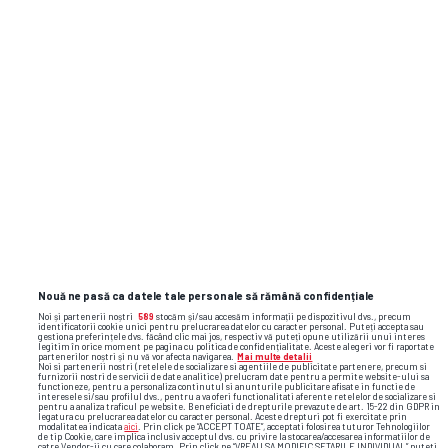
ETAPA URMĂTOARE
Nouă ne pasă ca datele tale personale să rămână confidențiale
Noi și partenerii noștri
589
stocăm și/sau accesăm informații pe dispozitivul dvs., precum
identificatorii cookie unici pentru prelucrarea datelor cu caracter personal. Puteți accepta sau
gestiona preferințele dvs. făcând clic mai jos, respectiv vă puteți opune utilizării unui interes
legitim în orice moment pe pagina cu politica de confidențialitate. Aceste alegeri vor fi raportate
partenerilor noștri și nu vă vor afecta navigarea.
Mai multe detalii
Noi si partenerii nostri (retelele de socializare si agentiile de publicitate partenere, precum si
furnizorii nostri de servicii de date analitice) prelucram date pentru a permite website-ului sa
functioneze, pentru a personaliza continutul si anunturile publicitare afisate in functie de
interesele si/sau profilul dvs., pentru a va oferi functionalitati aferente retelelor de socializare si
pentru a analiza traficul pe website. Beneficiati de drepturile prevazute de art. 15-22 din GDPR in
legatura cu prelucrarea datelor cu caracter personal. Aceste drepturi pot fi exercitate prin
modalitatea indicata
aici
. Prin click pe “ACCEPT TOATE”, acceptati folosirea tuturor Tehnologiilor
de tip Cookie, care implica inclusiv acceptul dvs. cu privire la stocarea/accesarea informatiilor de
catre Vendor-ii cu care colaboram. Prin click pe “VREAU SA MODIFIC SETARILE INDIVIDUAL” puteti