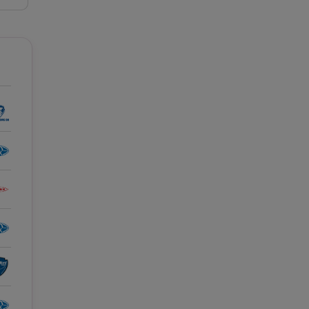
e A
Meciuri
Clasament
tive
Știri Video
Game Center