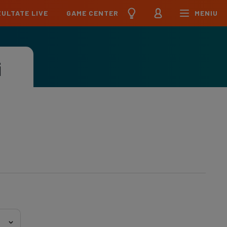
ULTATE LIVE
GAME CENTER
MENIU
țional
Echipa Națională
pions League
Echipa Națională
i
Meciuri
Clasament
Program
Jucători
pa League
U21
Meciuri
Clasament
Program
Jucători
erence League
Meciuri
Clasament
iga
Meciuri
Clasament
ier League
Meciuri
Clasament
esliga
Meciuri
Clasament