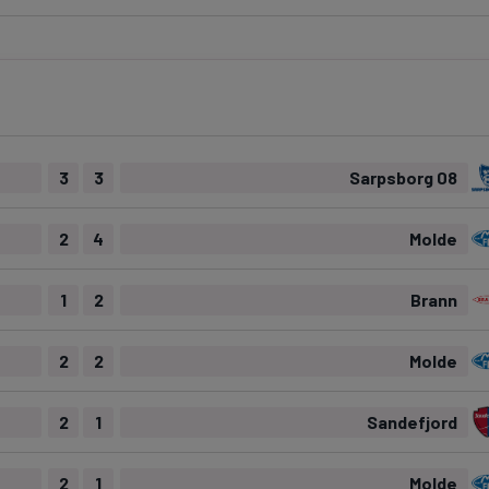
Seri
Echipe
3
3
Sarpsborg 08
Program TV
Pariuri spor
2
4
Molde
1
2
Brann
2
2
Molde
2
1
Sandefjord
2
1
Molde