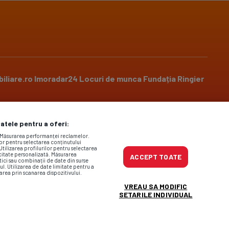
iliare.ro
Imoradar24
Locuri de munca
Fundația Ringier
datele pentru a oferi:
Social media
. Măsurarea performanței reclamelor.
lor pentru selectarea conținutului
Utilizarea profilurilor pentru selectarea
icitate personalizată. Măsurarea
ACCEPT TOATE
tici sau combinații de date din surse
ul. Utilizarea de date limitate pentru a
area prin scanarea dispozitivului.
ncursuri
,
Politica de confidențialitate
și
Regulile privind
VREAU SA MODIFIC
a@gsp.ro
SETARILE INDIVIDUAL