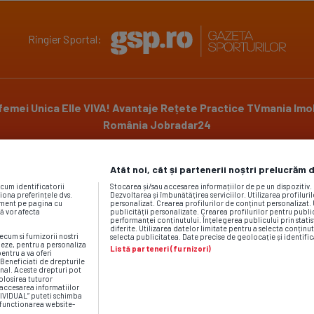
Ringier Sportal:
 femei
Unica
Elle
VIVA!
Avantaje
Rețete Practice
TVmania
Imob
România
Jobradar24
Atât noi, cât și partenerii noștri prelucrăm 
Powered by
ecum identificatorii
Stocarea și/sau accesarea informațiilor de pe un dispozitiv
iona preferințele dvs.
Dezvoltarea și îmbunătățirea serviciilor. Utilizarea profiluri
moment pe pagina cu
personalizat. Crearea profilurilor de conținut personalizat. 
vă vor afecta
publicității personalizate. Crearea profilurilor pentru publ
performanței conținutului. Înțelegerea publicului prin statis
diferite. Utilizarea datelor limitate pentru a selecta conținut
ecum si furnizorii nostri
selecta publicitatea. Date precise de geolocație și identific
neze, pentru a personaliza
Listă parteneri (furnizori)
esând
Politica de cookies
,
Termeni și condiții
,
Notă de informare - co
pentru a va oferi
. Beneficiati de drepturile
iile
|
Contact GSP.ro | Gazeta Sporturilor
:
publicitate@gsp.ro
,
gazet
nal. Aceste drepturi pot
Despre Gazeta Sporturilor
|
Codul etic GSP.RO
olosirea tuturor
/accesarea informatiilor
DIVIDUAL” puteti schimba
u functionarea website-
Gestionează preferințe cookies