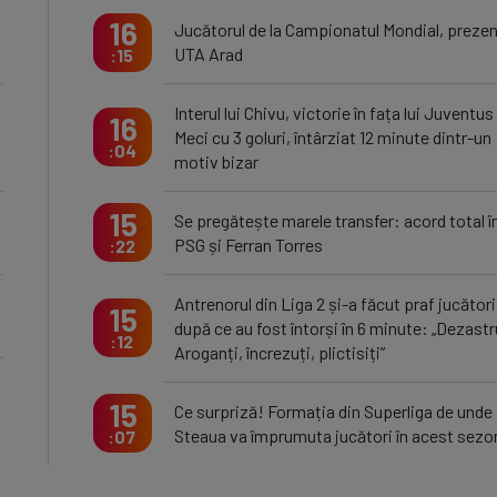
16
Jucătorul de la Campionatul Mondial, prezen
UTA Arad
15
Interul lui Chivu, victorie în fața lui Juventus
16
Meci cu 3 goluri, întârziat 12 minute dintr-un
04
motiv bizar
15
Se pregătește marele transfer: acord total î
PSG și Ferran Torres
22
Antrenorul din Liga 2 și-a făcut praf jucători
15
după ce au fost întorși în 6 minute: „Dezastr
12
Aroganți, încrezuți, plictisiți”
15
Ce surpriză! Formația din Superliga de unde
Steaua va împrumuta jucători în acest sezo
07