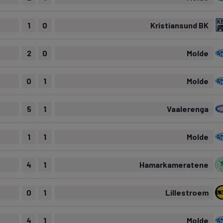
1
0
Kristiansund BK
2
0
Molde
0
1
Molde
5
1
Vaalerenga
1
1
Molde
4
1
Hamarkameratene
0
1
Lillestroem
4
1
Molde