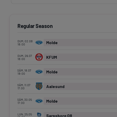
Regular Season
DUM, 02.08
Molde
18:00
DUM, 26.07
KFUM
18:00
SÂM, 18.07
Molde
19:00
SÂM, 11.07
Aalesund
17:00
SÂM, 30.05
Molde
17:00
LUN, 25.05
Sarpsborg 08