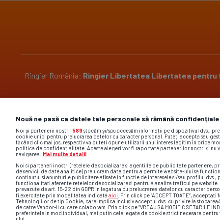
Ringier România:
Ringier
Libertatea
Libertatea pentru
Pariază responsabil! Decizia ONJN nr. 2304/29.10.2018.
Nouă ne pasă ca datele tale personale să rămână confidențiale
Jocurile de noroc sunt interzise minorilor.
Noi și partenerii noștri
589
stocăm și/sau accesăm informații pe dispozitivul dvs., pr
cookie unici pentru prelucrarea datelor cu caracter personal. Puteți accepta sau gest
făcând clic mai jos, respectiv vă puteți opune utilizării unui interes legitim în orice 
politica de confidențialitate. Aceste alegeri vor fi raportate partenerilor noștri și nu 
navigarea.
Mai multe detalii
Noi si partenerii nostri (retelele de socializare si agentiile de publicitate partenere, pr
de servicii de date analitice) prelucram date pentru a permite website-ului sa functio
Site-ul gsp.ro foloseste cookies. Află mai multe acc
continutul si anunturile publicitare afisate in functie de interesele si/sau profilul dvs., 
functionalitati aferente retelelor de socializare si pentru a analiza traficul pe website
comentar
prevazute de art. 15-22 din GDPR in legatura cu prelucrarea datelor cu caracter perso
aici
fi exercitate prin modalitatea indicata
. Prin click pe “ACCEPT TOATE”, acceptati f
Tehnologiilor de tip Cookie, care implica inclusiv acceptul dvs. cu privire la stocarea
de catre Vendor-ii cu care colaboram. Prin click pe “VREAU SA MODIFIC SETARILE IN
preferintele in mod individual, mai putin cele legate de cookie strict necesare pentr
ului.