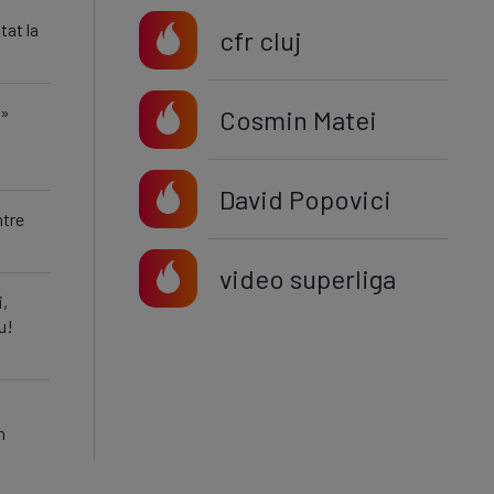
tat la
cfr cluj
 »
Cosmin Matei
David Popovici
ntre
video superliga
i,
u!
n