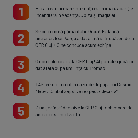
1
Fiica fostului mare internațional român, apariție
incendiară în vacanță: „Ibiza și magia ei”
Se cutremură pământul în Gruia! Pe lângă
2
antrenor, Ioan Varga a dat afară și 3 jucători de la
CFR Cluj + Cine conduce acum echipa
3
O nouă plecare de la CFR Cluj! Al patrulea jucător
dat afară după umilința cu Tromso
4
TAS, verdict crunt în cazul de dopaj al lui Cosmin
Matei: „Clubul Sepsi va respecta decizia”
5
Ziua ședinței decisive la CFR Cluj: schimbare de
antrenor și insolvență