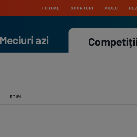
FOTBAL
SPORTURI
VIDEO
REZ
România
Interna
Meciuri azi
Superliga
Cham
Competiți
Echipe
Meciuri
Clasament
Echipe
Liga 2
Euro
Echipe
Meciuri
Clasament
Echipe
e
Cupa României
Conf
Echipe
Meciuri
Echipe
La L
ȘTIRI
Echipe
Prem
Echipe
Bund
Echipe