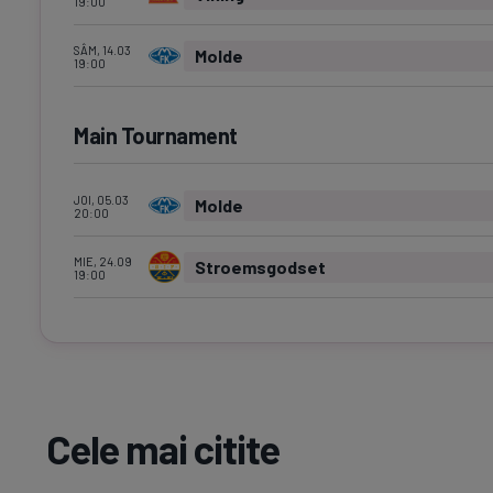
19:00
SÂM, 14.03
Molde
19:00
Main Tournament
JOI, 05.03
Molde
20:00
MIE, 24.09
Stroemsgodset
19:00
Cele mai citite