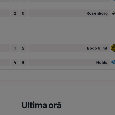
2
0
Rosenborg
1
2
Bodo Glimt
4
6
Molde
Ultima oră