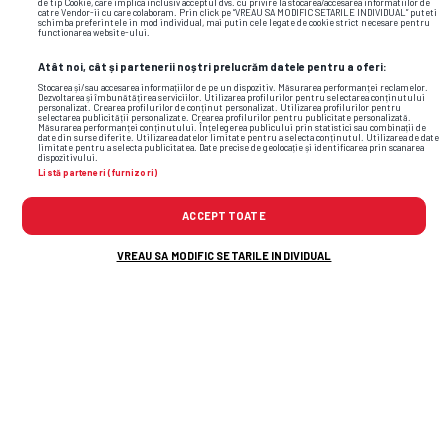
de tip Cookie, care implica inclusiv acceptul dvs. cu privire la stocarea/accesarea informatiilor de
catre Vendor-ii cu care colaboram. Prin click pe “VREAU SA MODIFIC SETARILE INDIVIDUAL” puteti
schimba preferintele in mod individual, mai putin cele legate de cookie strict necesare pentru
functionarea website-ului.
Formă
Atât noi, cât și partenerii noștri prelucrăm datele pentru a oferi:
Stocarea și/sau accesarea informațiilor de pe un dispozitiv. Măsurarea performanței reclamelor.
Dezvoltarea și îmbunătățirea serviciilor. Utilizarea profilurilor pentru selectarea conținutului
personalizat. Crearea profilurilor de conținut personalizat. Utilizarea profilurilor pentru
selectarea publicității personalizate. Crearea profilurilor pentru publicitate personalizată.
Măsurarea performanței conținutului. Înțelegerea publicului prin statistici sau combinații de
date din surse diferite. Utilizarea datelor limitate pentru a selecta conținutul. Utilizarea de date
limitate pentru a selecta publicitatea. Date precise de geolocație și identificarea prin scanarea
dispozitivului.
Listă parteneri (furnizori)
Le Havre
Marseille
ACCEPT TOATE
VREAU SA MODIFIC SETARILE INDIVIDUAL
0%
100%
Loc